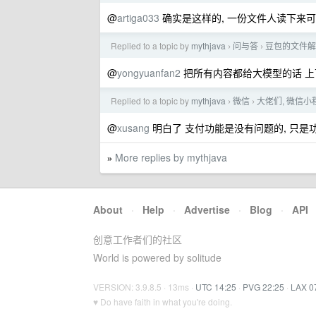
@
artiga033
确实是这样的, 一份文件人读下来可
Replied to a topic by
mythjava
问与答
豆包的文件解
›
›
@
yongyuanfan2
把所有内容都给大模型的话 上下
Replied to a topic by
mythjava
微信
大佬们, 微信
›
›
@
xusang
明白了 支付功能是没有问题的, 只是
More replies by mythjava
»
About
·
Help
·
Advertise
·
Blog
·
API
创意工作者们的社区
World is powered by solitude
VERSION: 3.9.8.5 · 13ms ·
UTC 14:25
·
PVG 22:25
·
LAX 0
♥ Do have faith in what you're doing.