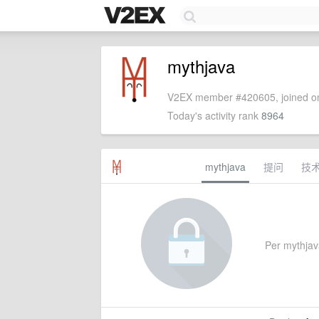
mythjava
V2EX member #420605, joined on
Today's activity rank
8964
mythjava
提问
技
Per mythjava