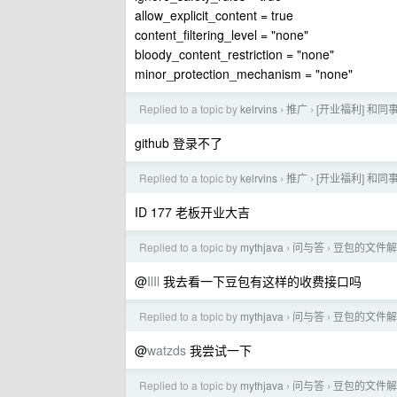
allow_explicit_content = true
content_filtering_level = "none"
bloody_content_restriction = "none"
minor_protection_mechanism = "none"
Replied to a topic by
kelrvins
推广
[开业福利] 和同事搭
›
›
github 登录不了
Replied to a topic by
kelrvins
推广
[开业福利] 和同事搭
›
›
ID 177 老板开业大吉
Replied to a topic by
mythjava
问与答
豆包的文件解
›
›
@
IlIl
我去看一下豆包有这样的收费接口吗
Replied to a topic by
mythjava
问与答
豆包的文件解
›
›
@
watzds
我尝试一下
Replied to a topic by
mythjava
问与答
豆包的文件解
›
›