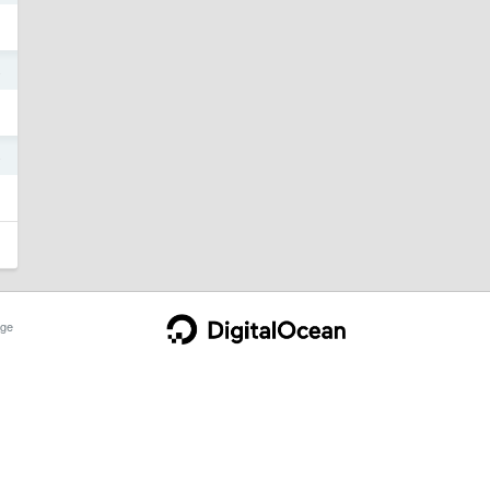
4
4
ge