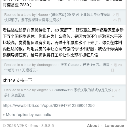
盯诺基亚 7280 ）
Replied to a topic by iHaooo
[职业求助] 29 岁 AI 专业硕士毕业在基层
2 月
›
26 日
快抑郁了，要不要裸辞去读博/进高校？
看描述应该是在家优待惯了，a8 家庭了，建议熬过两年然后家里走动
下弄个闲职到退休。你现在为什么痛苦，是因为你还年轻激素水平还
比较高，觉得抱负没有实现，再过十年激素水平下来了，你会在体制
内巴适的很。鸡毛蒜皮的事让心高气傲的你很不舒服，我估计你读博
遇到导师压榨，给导师免费打工能让你比现在抓狂几倍
Replied to a topic by xiaofangcode
逆向 Claude，已送 1w 刀。送每
1 月 28
›
日
个老哥 117 刀蹬着玩~
id1149 支持一下
Replied to a topic by xingye163
windows11 系统关联的格式总是失效
1 月 4
›
日
是什么原因呢
https://www.bilibili.com/opus/929947912389001250
More replies by nasmatic
»
© 2026 V2EX · 9ms · 3.9.8.5
About
·
Language