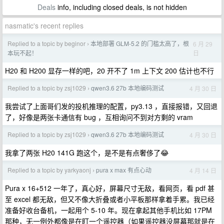
Deals
info, including closed deals, is not hidden
nasmatic's recent replies
Replied to a topic by beginor
本地部署 GLM-5.2 的门槛太高了，根
6 月 29
›
日
本玩不起！
H20 和 H200 显存一样的吧，20 开不了 1m 上下文 200 估计也不行
Replied to a topic by zsj1029
qwen3.6 27b 本地编码测试
4 月 30 日
›
我尝试了上面哥们发的投机推理的配置，py3.13 ，直接报错，又回退
了，好像是两张卡通信有 bug ，互相询问不到对方剩的 vram
Replied to a topic by zsj1029
qwen3.6 27b 本地编码测试
4 月 30 日
›
我拿了两张 H20 141G 跑这个，是不是有点奢侈了😂
Replied to a topic by yarkyaonj
pura x max 有点心动
4 月 14 日
›
Pura x 16+512 一年了，真心好，屏幕尺寸无敌，看网页，看 pdf 甚
至 excel 都无敌，但又不像大折叠或者小平板那样拿着手累。我已经
准备好收台备机，一起用个 5-10 年。现在拿起其他手机比如 17PM
那种，无一例外都像是在盯一个遥控器（如果遥控器没屏幕那就是在