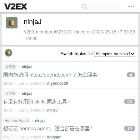
ninjaJ
V2EX member #629620, joined on 2023-05-18 17:30:39
+08:00
Switch topics list
问与答
•
ninjaJ
国内能访问 https://openai.com/ 了怎么回事
4
Jul 28 • Lastly replied by
mytsing520
问与答
•
ninjaJ
有没有好用的 skills 同步工具？
22
Jul 20 • Lastly replied by
ninjaJ
Hermes Agent
•
ninjaJ
想玩玩 hermes agent，适合部署在哪里？
12
May 7 • Lastly replied by
knightdf