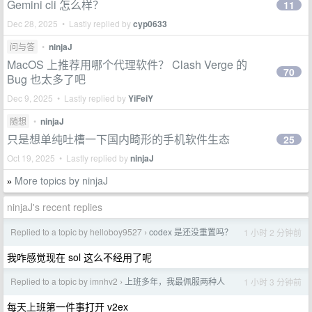
Gemini cli 怎么样？
11
Dec 28, 2025 • Lastly replied by
cyp0633
问与答
•
ninjaJ
MacOS 上推荐用哪个代理软件？ Clash Verge 的
70
Bug 也太多了吧
Dec 9, 2025 • Lastly replied by
YiFeiY
随想
•
ninjaJ
只是想单纯吐槽一下国内畸形的手机软件生态
25
Oct 19, 2025 • Lastly replied by
ninjaJ
More topics by ninjaJ
»
ninjaJ's recent replies
Replied to a topic by helloboy9527
codex 是还没重置吗？
1 小时 2 分钟前
›
我咋感觉现在 sol 这么不经用了呢
Replied to a topic by imnhv2
上班多年，我最佩服两种人
1 小时 3 分钟前
›
每天上班第一件事打开 v2ex