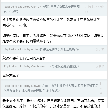
Replied to a topic by CamD
防晒为啥不涂防晒霜要穿防晒
3 小时 37 分钟
›
前
衣，不热吗
热主要是皮肤吸收了热效应敏感的红外光，防晒霜主要是防紫外光，
两者不是一码事。
如果想凉快，肯定是物理遮挡，就像你站在树荫下那种凉快，如果只
是想不被晒黑，防晒霜就够了呀。
Replied to a topic by erbin
如果是这种情况你们还跑路吗？
3 天前
›
永远不要和没有信用的人合作
Replied to a topic by Cestbonmmm
妙控板还是妙控鼠标？
3 天前
›
鼠标太重了
4
Replied to a topic by kuawo
之前二胎的时候问过大家,大家都要我留下,后
›
天
来真的留下了.还是男.我突然有个这样的想法.
前
我也 2 个儿子，我也焦虑过，但是想那么多没用。不如开心点，家庭
氛围好点，给他一个快乐的童年，这才是贯穿一生、不会贬值的财