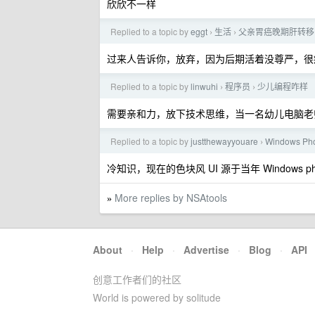
欣欣不一样
Replied to a topic by
eggt
生活
父亲胃癌晚期肝转移
›
›
过来人告诉你，放弃，因为后期活着没尊严，很
Replied to a topic by
linwuhi
程序员
少儿编程咋样
›
›
需要亲和力，放下技术思维，当一名幼儿电脑老
Replied to a topic by
justthewayyouare
Windows Ph
›
冷知识，现在的色块风 UI 源于当年 Windows ph
More replies by NSAtools
»
About
·
Help
·
Advertise
·
Blog
·
API
创意工作者们的社区
World is powered by solitude