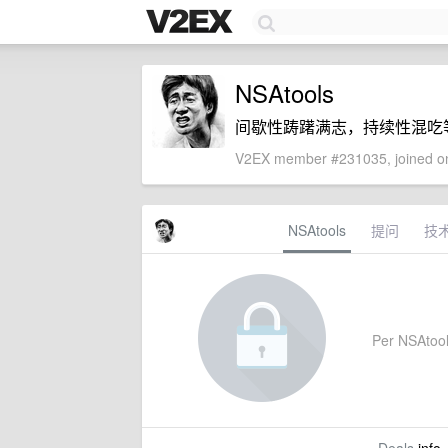
NSAtools
间歇性踌躇满志，持续性混吃
V2EX member #231035, joined on
NSAtools
提问
技
Per NSAtools