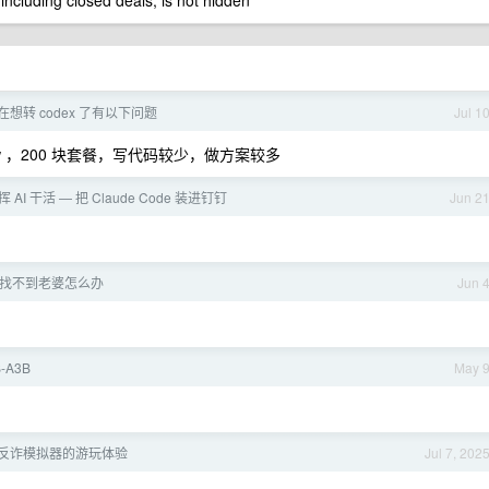
 including closed deals, is not hidden
现在想转 codex 了有以下问题
Jul 1
law ，200 块套餐，写代码较少，做方案较多
 AI 干活 — 把 Claude Code 装进钉钉
Jun 2
 找不到老婆怎么办
Jun 
B-A3B
May 
反诈模拟器的游玩体验
Jul 7, 202