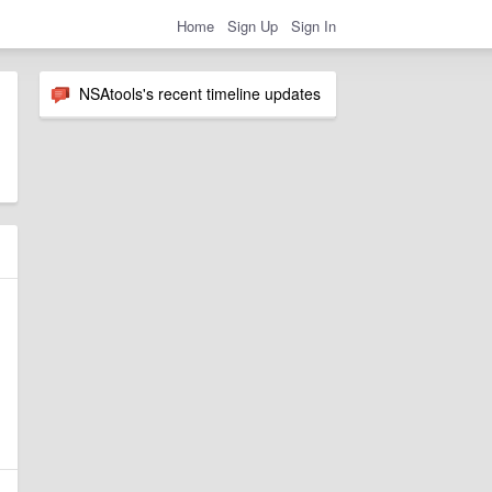
Home
Sign Up
Sign In
NSAtools's recent timeline updates