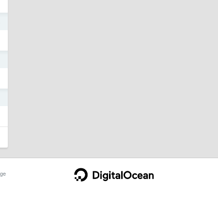
4
3
3
ge