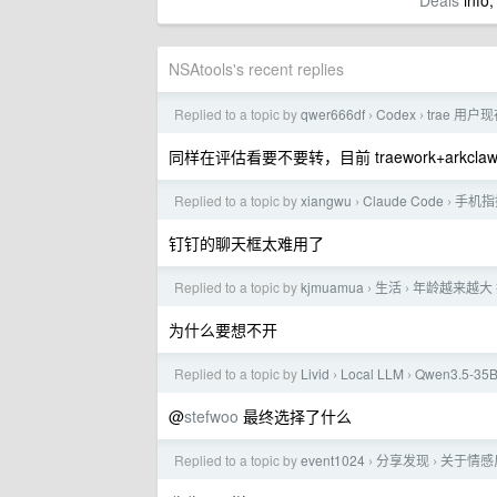
Deals
info,
NSAtools's recent replies
Replied to a topic by
qwer666df
Codex
trae 用户
›
›
同样在评估看要不要转，目前 traework+arkc
Replied to a topic by
xiangwu
Claude Code
手机指挥
›
›
钉钉的聊天框太难用了
Replied to a topic by
kjmuamua
生活
年龄越来越大
›
›
为什么要想不开
Replied to a topic by
Livid
Local LLM
Qwen3.5-35
›
›
@
stefwoo
最终选择了什么
Replied to a topic by
event1024
分享发现
关于情感
›
›