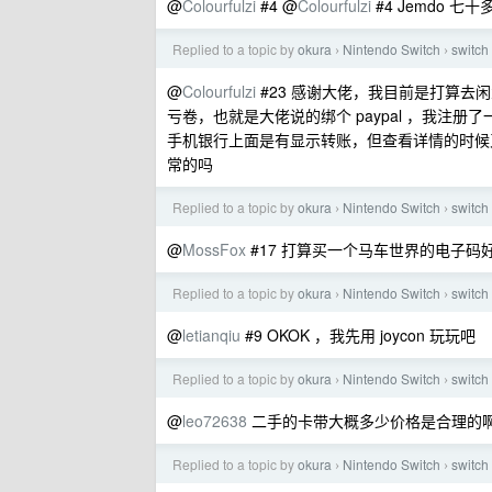
@
Colourfulzi
#4 @
Colourfulzi
#4 Jemdo 
Replied to a topic by
okura
Nintendo Switch
swit
›
›
@
Colourfulzi
#23 感谢大佬，我目前是打算
亏卷，也就是大佬说的绑个 paypal ，我注册
手机银行上面是有显示转账，但查看详情的时候又
常的吗
Replied to a topic by
okura
Nintendo Switch
swit
›
›
@
MossFox
#17 打算买一个马车世界的电子
Replied to a topic by
okura
Nintendo Switch
swit
›
›
@
letianqiu
#9 OKOK ，我先用 joycon 玩玩吧
Replied to a topic by
okura
Nintendo Switch
swit
›
›
@
leo72638
二手的卡带大概多少价格是合理的
Replied to a topic by
okura
Nintendo Switch
swit
›
›