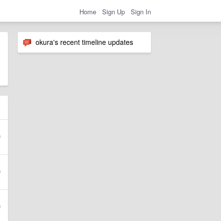
Home
Sign Up
Sign In
okura's recent timeline updates