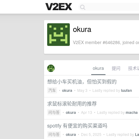
okura
V2EX member #646286, joined on
okura
提问
技术
想给小车买机油，但怕买到假的
汽车
•
okura
•
May 3
• Lastly replied by
luufan
求鼠标滚轮耐用的推荐
问与答
•
okura
•
Apr 13
• Lastly replied by
macha
spotify 有便宜的购买渠道吗
问与答
•
okura
•
Dec 5, 2025
• Lastly replied by
L