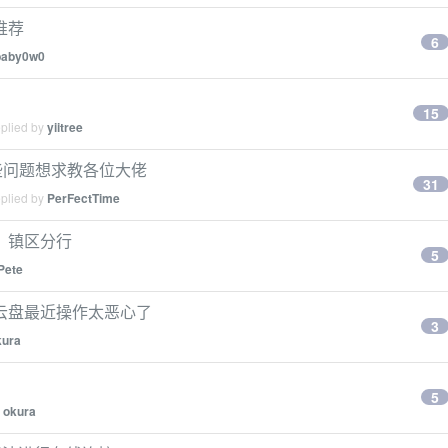
推荐
6
baby0w0
15
eplied by
yiitree
有一些问题想求教各位大佬
31
eplied by
PerFectTime
，镇区分行
5
Pete
云盘最近操作太恶心了
3
kura
5
y
okura