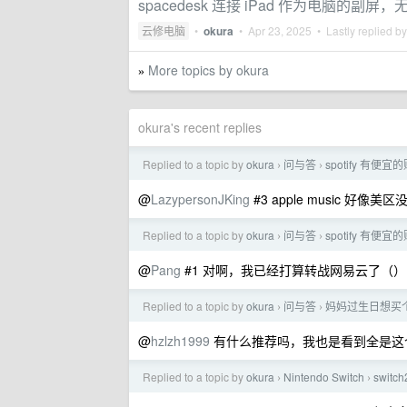
spacedesk 连接 iPad 作为电脑的副
云修电脑
•
okura
•
Apr 23, 2025
• Lastly replied b
More topics by okura
»
okura's recent replies
Replied to a topic by
okura
问与答
spotify 有便
›
›
@
LazypersonJKing
#3 apple music 好
Replied to a topic by
okura
问与答
spotify 有便
›
›
@
Pang
#1 对啊，我已经打算转战网易云了（）
Replied to a topic by
okura
问与答
妈妈过生日想买
›
›
@
hzlzh1999
有什么推荐吗，我也是看到全是这
Replied to a topic by
okura
Nintendo Switch
swit
›
›