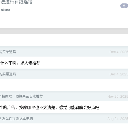
屏，无法进行有线连接
5
y
okura
宜的购买渠道吗
Dec 4, 202
像美区没什么车啊，求大佬推荐
宜的购买渠道吗
Dec 4, 202
个按摩器，预算两三百求推荐
Nov 25, 202
个的广告，按摩哪里也不太清楚，感觉可能肩膀会好点吧
ch2 怎么连接笔记本电脑
Aug 24, 202