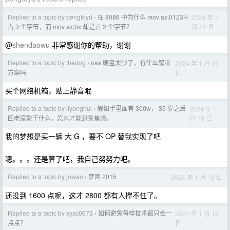
Replied to a topic by pengtdyd
在 8086 中为什么 mov ax,0123H
2024 年 1
›
月 21 日
占 3 个字节，而 mov ax,bx 却是占 2 个字节？
@
shendaowu
非常感谢你的帮助，谢谢
Replied to a topic by thedog
nas 硬盘太吵了，有什么解决
2024 年 1 月 19
›
日
方案吗
买个网络机箱，贴上静音眠
Replied to a topic by liyonghui
假如手里面有 300w， 35 岁之后
2024 年 1
›
月 19 日
回老家能干什么，怎么才能避免焦虑。
我的梦想是买一辆 大 G ，要不 OP 替我实现了吧
嗯。。。还是算了吧，我自己努努力吧。
Replied to a topic by jowan
梦回 2015
2024 年 1 月 18 日
›
还没到 1600 点呢，这才 2800 都有人撑不住了。
Replied to a topic by xyxc0673
如何避免每样技术都只会一
2024 年 1 月 18
›
日
点点？