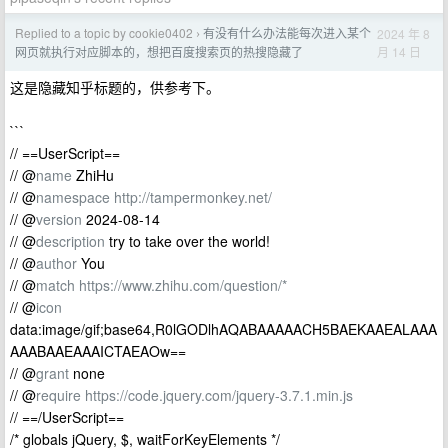
Replied to a topic by cookie0402
有没有什么办法能每次进入某个
2024 年 8
›
月 14 日
网页就执行对应脚本的，想把百度搜索页的热搜隐藏了
这是隐藏知乎标题的，供参考下。
```
// ==UserScript==
// @
name
ZhiHu
// @
namespace
http://tampermonkey.net/
// @
version
2024-08-14
// @
description
try to take over the world!
// @
author
You
// @
match
https://www.zhihu.com/question/*
// @
icon
data:image/gif;base64,R0lGODlhAQABAAAAACH5BAEKAAEALAAA
AAABAAEAAAICTAEAOw==
// @
grant
none
// @
require
https://code.jquery.com/jquery-3.7.1.min.js
// ==/UserScript==
/* globals jQuery, $, waitForKeyElements */