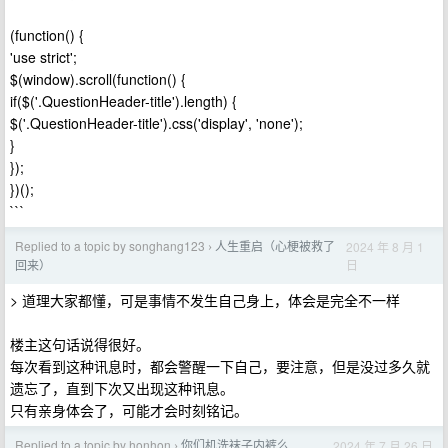
(function() {
'use strict';
$(window).scroll(function() {
if($('.QuestionHeader-title').length) {
$('.QuestionHeader-title').css('display', 'none');
}
});
})();
```
Replied to a topic by songhang123
人生重启（心梗被救了
2024 年 8 月 1
›
日
回来）
> 道理大家都懂，可是事情不发生自己身上，体会是完全不一样
楼主这句话说得很好。
每次看到这种讯息时，都会警醒一下自己，要注意，但是没过多久就
遗忘了，直到下次又出现这种讯息。
只有亲身体会了，可能才会时刻铭记。
Replied to a topic by honhon
你们机洗袜子内裤么
2024 年 7 月 26 日
›