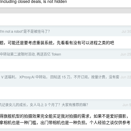
 including closed deals, is not hidden
“I'm not a robot”是不是被挂马了？
Jul 3
题，可能还是要考虑重装系统，先看看有没有可以进程之类的吧
 中转站第二波限时活动, 再送百亿 Token
Jun 2
V 送福利， XProxy.Ai 中转站， 回帖送 15 刀，不开订阅，按量计费，没有套
Jun 2
机记录女儿的成长，女人马上 3 个月了？大家有推荐的嘛？
Jun 
得旗舰机型的拍摄效果完全能买足我对拍摄的需求，如果不是爱好摄影，
拿相机也是一种门槛，出门带相机也是一种负担。个人经验之谈仅供参考