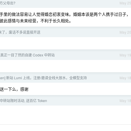
方父母出?
May 2
手里的做法容易让人觉得婚恋初衷变味。婚姻本该是两个人携手过日子，
彼此感情与未来经营，不利于长久相处。
I 又来了，废话不多说直接开送
May 2
个真正一目了然的自建 Codex 中转站
May 1
 Token] 新站 Lumi 上线，注册/邀请全线大放水，全模型支持
May 1
 能送一下么，感谢
 中转站限时活动, 送百亿 Token
May 1