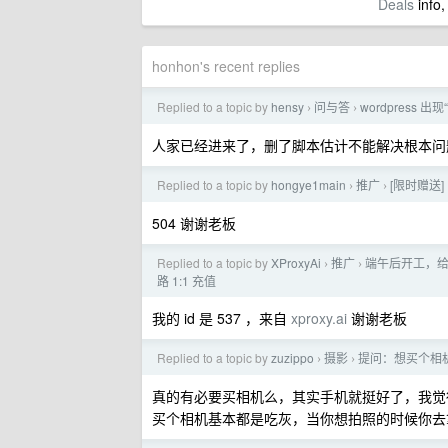
Deals
info,
honhon's recent replies
Replied to a topic by
hensy
问与答
wordpress 出现
›
›
人家已经进来了，删了脚本估计不能解决根本问
Replied to a topic by
hongye1main
推广
[限时赠送]
›
›
504 谢谢老板
Replied to a topic by
XProxyAi
推广
端午后开工，给 
›
›
路 1:1 充值
我的 id 是 537 ，来自
xproxy.ai
谢谢老板
Replied to a topic by
zuzippo
摄影
提问：想买个相
›
›
真的有必要买相机么，其实手机就挺好了，我觉
买个相机基本都是吃灰，当你想拍照的时候你去