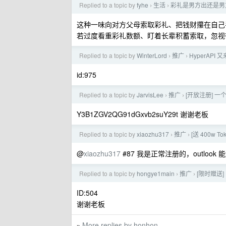
Replied to a topic by
fyhe
生活
彩礼是男方出还是男
›
›
这种一味向对方父母索取彩礼、把钱财攥在自己
若过度看重彩礼数额、盯着长辈积蓄索取，忽视
Replied to a topic by
WinterLord
推广
HyperAP
›
›
id:975
Replied to a topic by
JarvisLee
推广
[开放注册] 一
›
›
Y3B1ZGV2QG91dGxvb2suY29t 谢谢老板
Replied to a topic by
xiaozhu317
推广
[送 400w
›
›
@
xiaozhu317
#87 我是正常注册的，outlook
Replied to a topic by
hongye1main
推广
[限时赠送]
›
›
ID:504
谢谢老板
More replies by honhon
»