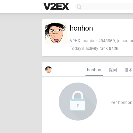
honhon
V2EX member #545669, joined on
Today's activity rank
9426
honhon
提问
技术
Per honhon's