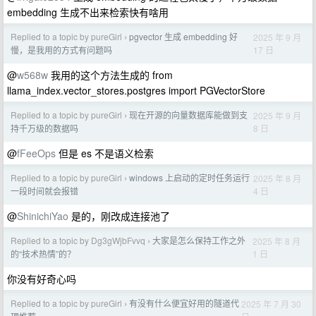
embedding 生成不出来检索快有啥用
Replied to a topic by pureGirl
pgvector 生成 embedding 好
2025 年 9 月
›
17 日
慢，是我用的方式有问题吗
@
w568w
我用的这个方法生成的 from
llama_index.vector_stores.postgres import PGVectorStore
Replied to a topic by pureGirl
现在开源的向量数据库能做到支
2025 年 9 月
›
8 日
持千万级的数据吗
@
fFeeOps
但是 es 不是语义检索
Replied to a topic by pureGirl
windows 上启动的定时任务运行
2025 年 8 月
›
4 日
一段时间就会报错
@
ShinichiYao
是的，刚改成连接池了
Replied to a topic by Dg3gWjbFvvq
大家是怎么保持工作之外
2025 年 8 月
›
1 日
的“技术热情”的？
你没有好奇心吗
Replied to a topic by pureGirl
有没有什么便宜好用的隧道代
2025 年 7 月 30
›