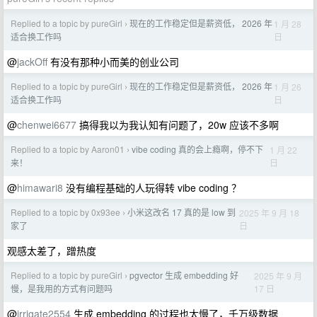
Replied to a topic by pureGirl
现在的工作稳定但是薪资低， 2026 年
1 月 28
›
日
适合换工作吗
@
jackOff
有没有那种小而美的创业公司
Replied to a topic by pureGirl
现在的工作稳定但是薪资低， 2026 年
1 月 26
›
日
适合换工作吗
@
chenwei6677
搞得我以为我认知有问题了，20w 应该不多啊
Replied to a topic by Aaron01
vibe coding 真的会上瘾啊，停不下
1 月 22
›
日
来！
@
himawari8
没有编程基础的人玩得转 vibe coding ？
Replied to a topic by 0x93ee
小米这改名 17 真的是 low 到
2025 年 9 月 18
›
日
家了
观感太差了，蹭热度
Replied to a topic by pureGirl
pgvector 生成 embedding 好
2025 年 9 月
›
17 日
慢，是我用的方式有问题吗
@
irrigate2554
生成 embedding 的过程也太慢了，千万级数据