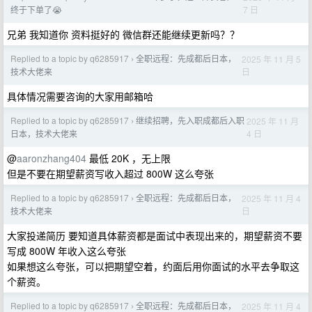
7 日
终于下单了😭
兄弟 我知道你 资料挺好的 微信群还能继续更新吗？？
Replied to a topic by q6285917
全职远程：先成都后日本，
2025 年 11 月 5
›
日
技术大佬来
具体情况需要咨询的大家用邮箱哈
Replied to a topic by q6285917
继续招聘，先入职成都后入职
2025 年 11 月
›
4 日
日本，技术大佬来
@
aaronzhang404
最低 20K ，无上限
但是不要在期望薪资写收入超过 800W 这么夸张
Replied to a topic by q6285917
全职远程：先成都后日本，
2025 年 11 月 4
›
日
技术大佬来
大家投递简历 要知道具体薪资都是面试中表现出来的，期望薪资不要
写成 800W 年收入这么夸张
如果想这么夸张，可以把期望空着，约面后用你面试的水平去争取这
个薪资。
Replied to a topic by q6285917
全职远程：先成都后日本，
2025 年 11 月 4
›