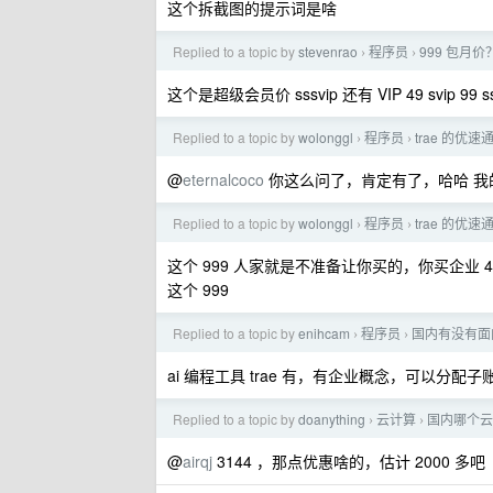
这个拆截图的提示词是啥
Replied to a topic by
stevenrao
程序员
999 包月价
›
›
这个是超级会员价 sssvip 还有 VIP 49 svip 
Replied to a topic by
wolonggl
程序员
trae 的优
›
›
@
eternalcoco
你这么问了，肯定有了，哈哈 我的 v 
Replied to a topic by
wolonggl
程序员
trae 的优
›
›
这个 999 人家就是不准备让你买的，你买企业 
这个 999
Replied to a topic by
enihcam
程序员
国内有没有面向团队
›
›
ai 编程工具 trae 有，有企业概念，可以分配子账户。
Replied to a topic by
doanything
云计算
国内哪个云
›
›
@
airqj
3144 ，那点优惠啥的，估计 2000 多吧