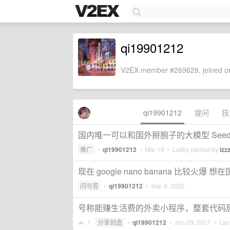
qi19901212
V2EX member #269629, joined on
qi19901212
提问
技
国内唯一可以和国外掰腕子的大模型 Seedanc
推广
•
qi19901212
•
Mar 16
• Lastly replied by
izz
现在 google nano banana 比较火爆 
问与答
•
qi19901212
•
Sep 9, 2025
号称能赚生活费的外卖小程序，整套代码
1
分享创造
•
qi19901212
•
Jan 29, 2021
• Last