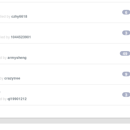
6
lied by
czhy6618
3
lied by
1044523901
49
ed by
armysheng
9
 by
crazytree
具
3
ed by
qi19901212