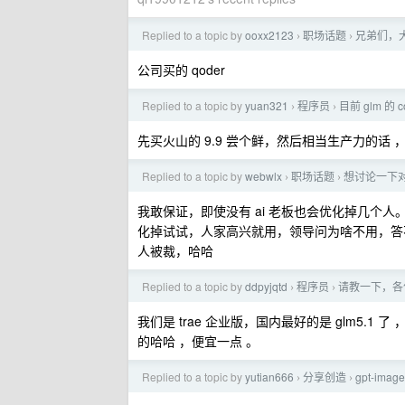
Replied to a topic by
ooxx2123
职场话题
兄弟们，大
›
›
公司买的 qoder
Replied to a topic by
yuan321
程序员
目前 glm 的
›
›
先买火山的 9.9 尝个鲜，然后相当生产力的话 
Replied to a topic by
webwlx
职场话题
想讨论一下对
›
›
我敢保证，即使没有 ai 老板也会优化掉几个人。根
化掉试试，人家高兴就用，领导问为啥不用，答
人被裁，哈哈
Replied to a topic by
ddpyjqtd
程序员
请教一下，各
›
›
我们是 trae 企业版，国内最好的是 glm5.1 了 ，
的哈哈 ，便宜一点 。
Replied to a topic by
yutian666
分享创造
gpt-ima
›
›