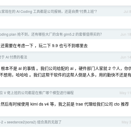
家现在的 AI Coding 工具都是公司报销，还是自费“付费上班”？
Jul 
 coding plan 抢不到，还有哪些大厂的含有 glm5.2 的套餐值得买的？
Jun 1
，还需要在考虑一下 ，玩二下 9.9 也亏不到哪里去
于 AI 付费的看法
Jun 1
本不是 ai 的事情 。我们公司给配的 ai ，硬件部门人家就 2 个人，你
不想用，哈哈哈 。我们这帮干软件的这帮人倒是人多，用的勤快不还是
位 V 佬上班的公司都是在推广哪个模型进行编程
May 1
然后有时候使用 kimi ds v4 等，我之前是 trae 代理给我们公司 cto 推荐
ge-2 + seedance2(sora2) 组合真的无敌了
May 