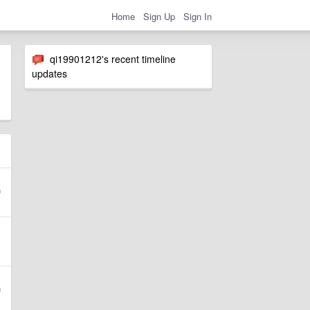
Home
Sign Up
Sign In
qi19901212's recent timeline
updates