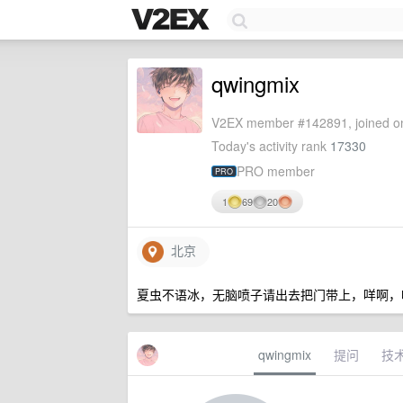
qwingmix
V2EX member #142891, joined on
Today's activity rank
17330
PRO member
PRO
1
69
20
北京
夏虫不语冰，无脑喷子请出去把门带上，咩啊，
qwingmix
提问
技