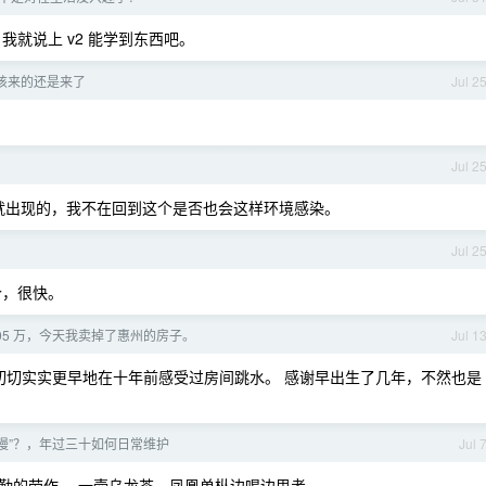
，我就说上 v2 能学到东西吧。
该来的还是来了
Jul 2
Jul 2
就出现的，我不在回到这个是否也会这样环境感染。
Jul 2
个，很快。
 105 万，今天我卖掉了惠州的房子。
Jul 1
闭潮，切切实实更早地在十年前感受过房间跳水。 感谢早出生了几年，不然也是
老变慢”？，年过三十如何日常维护
Jul 
勤的劳作。 一壶乌龙茶、凤凰单枞边喝边思考。