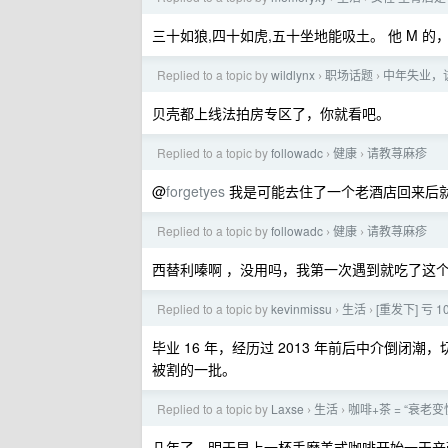
三十如狼,四十如虎,五十坐地能吸土。 他 M 的
Replied to a topic by
wildlynx
职场话题
中年失业，
›
›
贝壳都上线法拍房专区了，你就看吧。
Replied to a topic by
followadc
健康
请教荨麻疹
›
›
@
forgetyes
我是可能去住了一个老酒店回来后
Replied to a topic by
followadc
健康
请教荨麻疹
›
›
西替利嗪啊 ，没用吗，我第一次遇到就吃了这
Replied to a topic by
kevinmissu
生活
[重发下] 亏
›
›
毕业 16 年，经历过 2013 年前后中介倒
被割的一批。
Replied to a topic by
Laxse
生活
咖啡+茶 = “衰
›
›
几年了，明天早上一杯手磨美式咖啡开始一天辛