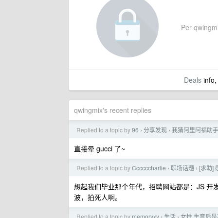
Per qwingmix
Deals
info,
qwingmix's recent replies
Replied to a topic by
96
分享发现
我猜阿里阿福助
›
›
直接晕 gucci 了~
Replied to a topic by
Ccccccharlie
职场话题
[求助
›
›
想起我们毕业那个年代，招聘网站都是：JS 开发
波，拍死人啊。
Replied to a topic by
memoryxy
生活
女性 生育后
›
›