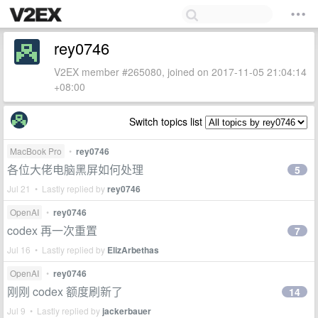
rey0746
V2EX member #265080, joined on 2017-11-05 21:04:14
+08:00
Switch topics list
MacBook Pro
•
rey0746
各位大佬电脑黑屏如何处理
5
Jul 21 • Lastly replied by
rey0746
OpenAI
•
rey0746
codex 再一次重置
7
Jul 16 • Lastly replied by
ElizArbethas
OpenAI
•
rey0746
刚刚 codex 额度刷新了
14
Jul 9 • Lastly replied by
jackerbauer