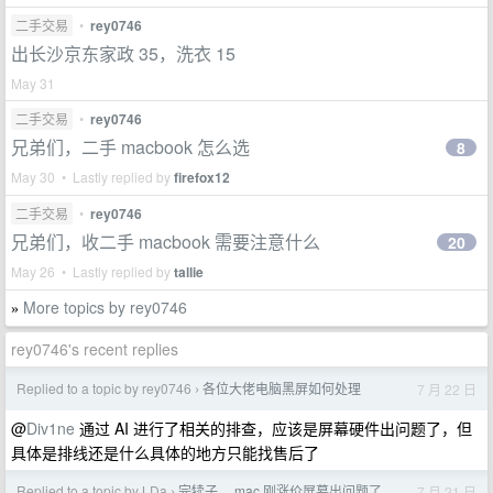
二手交易
•
rey0746
出长沙京东家政 35，洗衣 15
May 31
二手交易
•
rey0746
兄弟们，二手 macbook 怎么选
8
May 30 • Lastly replied by
firefox12
二手交易
•
rey0746
兄弟们，收二手 macbook 需要注意什么
20
May 26 • Lastly replied by
tallie
More topics by rey0746
»
rey0746's recent replies
Replied to a topic by rey0746
各位大佬电脑黑屏如何处理
7 月 22 日
›
@
Div1ne
通过 AI 进行了相关的排查，应该是屏幕硬件出问题了，但
具体是排线还是什么具体的地方只能找售后了
Replied to a topic by LDa
完犊子， mac 刚涨价屏幕出问题了
7 月 21 日
›