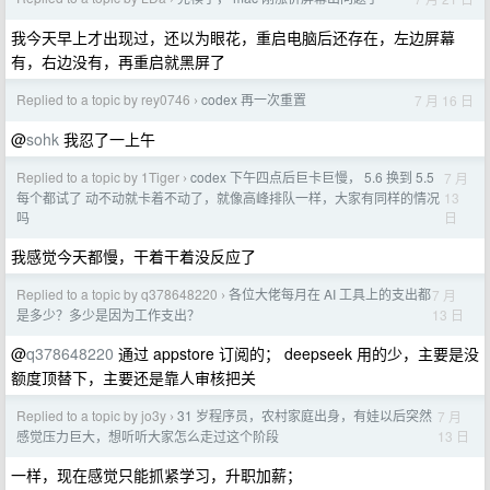
我今天早上才出现过，还以为眼花，重启电脑后还存在，左边屏幕
有，右边没有，再重启就黑屏了
Replied to a topic by rey0746
codex 再一次重置
7 月 16 日
›
@
sohk
我忍了一上午
Replied to a topic by 1Tiger
codex 下午四点后巨卡巨慢， 5.6 换到 5.5
7 月
›
13
每个都试了 动不动就卡着不动了，就像高峰排队一样，大家有同样的情况
日
吗
我感觉今天都慢，干着干着没反应了
Replied to a topic by q378648220
各位大佬每月在 AI 工具上的支出都
7 月
›
13 日
是多少？多少是因为工作支出？
@
q378648220
通过 appstore 订阅的； deepseek 用的少，主要是没
额度顶替下，主要还是靠人审核把关
Replied to a topic by jo3y
31 岁程序员，农村家庭出身，有娃以后突然
7 月
›
13 日
感觉压力巨大，想听听大家怎么走过这个阶段
一样，现在感觉只能抓紧学习，升职加薪；