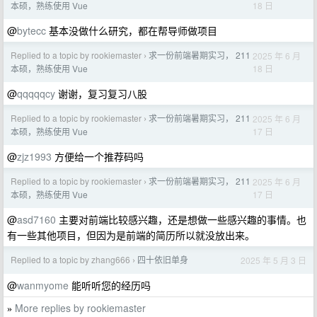
18 日
本硕，熟练使用 Vue
@
bytecc
基本没做什么研究，都在帮导师做项目
Replied to a topic by rookiemaster
求一份前端暑期实习， 211
2025 年 6 月
›
18 日
本硕，熟练使用 Vue
@
qqqqqcy
谢谢，复习复习八股
Replied to a topic by rookiemaster
求一份前端暑期实习， 211
2025 年 6 月
›
17 日
本硕，熟练使用 Vue
@
zjz1993
方便给一个推荐码吗
Replied to a topic by rookiemaster
求一份前端暑期实习， 211
2025 年 6 月
›
17 日
本硕，熟练使用 Vue
@
asd7160
主要对前端比较感兴趣，还是想做一些感兴趣的事情。也
有一些其他项目，但因为是前端的简历所以就没放出来。
Replied to a topic by zhang666
四十依旧单身
2025 年 5 月 3 日
›
@
wanmyome
能听听您的经历吗
More replies by rookiemaster
»