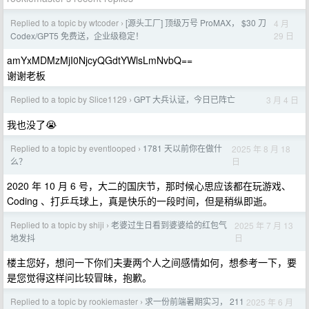
Replied to a topic by wtcoder
[源头工厂] 顶级万号 ProMAX， $30 刀
4 月
›
29 日
Codex/GPT5 免费送，企业级稳定！
amYxMDMzMjI0NjcyQGdtYWlsLmNvbQ==
谢谢老板
Replied to a topic by Slice1129
GPT 大兵认证，今日已阵亡
3 月 4 日
›
我也没了😭
Replied to a topic by eventlooped
1781 天以前你在做什
2025 年 8 月 18
›
日
么？
2020 年 10 月 6 号，大二的国庆节，那时候心思应该都在玩游戏、
Coding 、打乒乓球上，真是快乐的一段时间，但是稍纵即逝。
Replied to a topic by shiji
老婆过生日看到婆婆给的红包气
2025 年 7 月 13
›
日
地发抖
楼主您好，想问一下你们夫妻两个人之间感情如何，想参考一下，要
是您觉得这样问比较冒昧，抱歉。
Replied to a topic by rookiemaster
求一份前端暑期实习， 211
2025 年 6 月
›