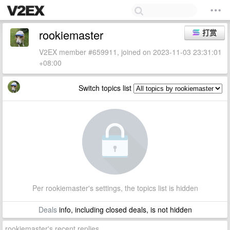
rookiemaster
打赏
V2EX member #659911, joined on 2023-11-03 23:31:01
+08:00
Switch topics list
Per rookiemaster's settings, the topics list is hidden
Deals
info, including closed deals, is not hidden
rookiemaster's recent replies