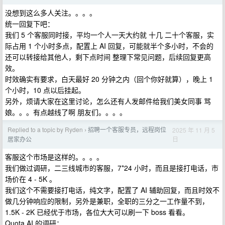
没想到这么多人关注。。。。
统一回复下吧：
我们 5 个客服同时接，平均一个人一天大约就 十几 二十个客服，实
际占用 1 个小时多点，配置上 AI 回复，可能就半个多小时，不会的
还可以转接给其他人，剩下点时间 整理下常见问题，后续回复更高
效。
时效确实有要求，白天最好 20 分钟之内（回个你好就算），晚上 1
个小时，10 点以后挂起。
另外，烦请大家在这里讨论，怎么还有人发邮件给我们美女同事 骂
娘。。。有点越线了啊 朋友们。。。。
Replied to a topic by Ryden
招聘一个客服专员，远程岗位
2025 年 11 月 5
›
日
居家办公
客服这个市场是这样的。。。。
我们做过调研，二三线城市的客服，7*24 小时，而且是接打电话，市
场价在 4 - 5K 。
我们这个不需要接打电话，纯文字，配置了 AI 辅助回复，而且时效不
做几分钟响应的限制，另外是兼职，全职的三分之一工作量不到，
1.5K - 2K 已经优于市场，各位大大可以刷一下 boss 看看。
Quota AI 的调研：