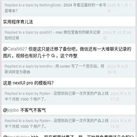
Replied to a topic by NothingExist
2024 年看过最好的一本书
2025 年 1 月 1
›
日
是哪本？
实用程序育儿法
Replied to a topic by qzsi001
mac 微信里备份的聊天记录
2024 年 10 月 26
›
日
如何迁移
@
Catal9527
但是这只是迁移了备份吧，微信还有一大堆聊天记录的
图片，视频也有好几十个 G ，这个咋整
Replied to a topic by bairdhu
用 cursor 写了一个音乐站，将
2024 年 9 月
›
26 日
歌词转变为歌曲
这是 nextUI pro 的模板吗？
Replied to a topic by Ryden
没想到自己第一次开发的产品上线
2024 年 8 月
›
17 日
半个月就 1000 个用户了。
@
jojobo
不客气不客气
Replied to a topic by Ryden
没想到自己第一次开发的产品上线
2024 年 8 月
›
16 日
半个月就 1000 个用户了。