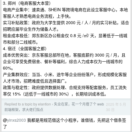
3. 郑州（电商客服大本营）
电商产业集中：速卖通、SHEIN 等跨境电商在此设立客服中心，本地
客服人才熟悉电商业务流程，上手快。
实习补贴政策：政府为大学生提供 2000 元 / 人 / 月的实习补贴，适合
招聘应届毕业生作为储备人才。
租金成本极低：郑东新区办公租金仅 0.8 元 /㎡/ 天，显著低于一线城
市和部分二线城市。
4. 宿迁（全国客服之都）
成本优势突出：京东客服总部所在地，客服底薪约 3000 元 / 月，且
企业可享受免费宿舍、餐补等福利，综合人力成本仅为一线城市的
60%。
产业集群效应：当当、小米、途牛等企业纷纷落户，形成规模化客服
人才市场，招聘难度低且选择面广。
政策与稳定性：政府提供数据处理、合规支持等配套服务，员工流失
率仅 15%（远低于一线城市的 30%），长期培训成本低。
Replied to a topic by elantion
失业在家，花一个月撸了个 web
2025 年 5 月
›
30 日
前端框架，求大佬们指点
@
yinxs2003
我都是用规范借这个小程序，谁借钱，先把这个借条签
了