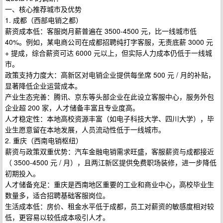
一、核心推荐城市及优势
1. 成都（西部电销之都）
薪资成本低：客服岗月薪普遍在 3500-4500 元，比一线城市低
40%。例如，某电商公司在成都招聘纯打字客服，无责底薪 3000 元
+ 提成，综合薪资可达 6000 元以上，但实际人力成本仍低于一线城
市。
政策支持力度大：高新区对电销企业提供每坐席 500 元 / 月的补贴，
显著降低企业运营成本。
产业生态完善：腾讯、京东等头部企业在此设立客服中心，服务外包
企业超 200 家，人才储备丰富且专业度高。
人才稳定性：本地高校资源丰富（如电子科技大学、四川大学），毕
业生愿意留在本地发展，人员流动性低于一线城市。
2. 重庆（西南电销枢纽）
薪资与政策双重优势：汽车金融电销需求旺盛，客服薪资与成都接近
（ 3500-4500 元 / 月），且两江新区提供免费职场装修，进一步降低
初期投入。
人才储备充足：重庆是西南地区重要的工业和商业中心，高校毕业生
数量多，适合招聘基础客服岗位。
生活成本低：房价、租金水平低于成都，员工对薪资的敏感度相对较
低，更容易以较低成本吸引人才。