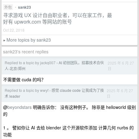
外包
•
sank23
寻求游戏 UX 设计自由职业者，可以在家工作，最
好有 upwork.com 等网站的账号
Oct 22, 2018
More topics by sank23
»
sank23's recent replies
Replied to a topic by jackq007
AI 初创团队，招募技术合伙
2025 年 6 月 27
›
日
人-北京/郑州
不需要做 cuda 的吗？
Replied to a topic by wwyf
感觉 claude code 让我成为了技
2025 年 6 月 27
›
日
术 leader
@
beyondstars
明确告诉你： 没有这种例子。 除非是 helloworld 级别
的
1 。 譬如你让 AI 去给 blender 这个开源软件添加 计算几何 nurbs 的
功能