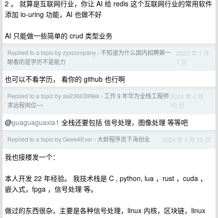
2 。 就算是互联网行业，你让 AI 给 redis 这个互联网行业的常用软件
添加 io-uring 功能，AI 也做不好
AI 只能做一些简单的 crud 类型业务
Replied to a topic by zyxcompany
不知道为什么国内招聘第一
2025 年 1 月
›
1 日
眼看的是学历不是能力
也可以不看学历， 看你的 github 也行啊
Replied to a topic by aa2360399kk
工作 9 年华为全栈工程师
2024 年 4 月
›
10 日
求远程岗位~~
@
guaguaguaxia1
全栈还要包括 信号处理，图像处理 等等吧
Replied to a topic by Geek4Ever
大龄程序员下海创业
2024 年 4 月 10 日
›
我也接楼发一个：
本人开发 22 年经验。 我技术栈是 C , python, lua ，rust ，cuda ，
嵌入式，fpga ，信号处理 等。
做过的东西很杂，主要是各种信号处理，linux 内核，区块链，linux