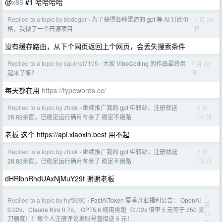
@
x86
#1 哈哈哈哈
Replied to a topic by bbdoger
为了获得各种渠道的 gpt 等 AI 订阅价
7 月 26
›
日
格，我做了一个开源项目
没有缓存路由，从下个网页返回上个网页，会丢失搜索条件
Replied to a topic by squirrel7105
大家 VibeCoding 的作品最终用
7 月 22
›
日
起来了嘛？
每天都在用
https://typewords.cc/
Replied to a topic by zhlsk
继续推广我的 gpt 中转站，注册就送
7 月
›
14 日
28.8$余额，已稳定运行俩月有余了 稳定不跑路
老板 这个 https://api.xiaoxin.best 用不起
Replied to a topic by zhlsk
继续推广我的 gpt 中转站，注册就送
7 月
›
13 日
28.8$余额，已稳定运行俩月有余了 稳定不跑路
dHRlbnRhdUAxNjMuY29t 谢谢老板
7
Replied to a topic by hyf3690
FastAIToken 夏季开业福利公告： OpenAI
›
月
0.02x、Claude Kiro 0.7x， GPT5.6 畅用爽蹬（0.02x 倍率 5 元等于 250 美
11
刀额度）！每个人注册评论发账号直接送 5 元！