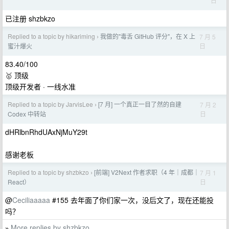
日
已注册 shzbkzo
Replied to a topic by hikariming
我做的"毒舌 GitHub 评分"，在 X 上
7 月 5
›
日
蜜汁爆火
83.40/100
🥇 顶级
顶级开发者 · 一线水准
Replied to a topic by JarvisLee
[7 月] 一个真正一目了然的自建
7 月 2
›
日
Codex 中转站
dHRlbnRhdUAxNjMuY29t
感谢老板
Replied to a topic by shzbkzo
[前端] V2Next 作者求职（4 年｜成都｜
7 月 1
›
日
React）
@
Ceciliaaaaa
#155 去年面了你们家一次，没后文了，现在还能投
吗？
More replies by shzbkzo
»