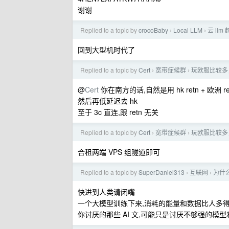
谢谢
Replied to a topic by
crocoBaby
Local LLM
云 ll
›
›
回到大型机时代了
Replied to a topic by
Cert
宽带症候群
玩欧服比较多，
›
›
@
Cert
你在南方的话,自然是用 hk retn + 欧洲 r
然后再低延迟去 hk
至于 3c 直连,跟 retn 无关
Replied to a topic by
Cert
宽带症候群
玩欧服比较多，
›
›
合租两端 VPS 组隧道即可
Replied to a topic by
SuperDaniel313
互联网
为什么
›
›
快进到人类请闭嘴
一个大模型训练下来,消耗的能量和数据比人多得
你讨厌的那些 AI 文,可能只是讨厌不够强的模