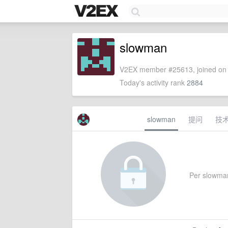
slowman
V2EX member #25613, joined on 
Today's activity rank
2884
slowman
提问
技
Per slowman'