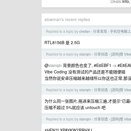
Deals
info,
slowman's recent replies
Replied to a topic by
chefan
分享发现
手机往电脑上传
›
›
RTL8156B 是 2.5G
Replied to a topic by
xianqin
分享创造
[送码]借 Vi
›
›
@
xianqin
背景颜色也变了, #E6EBF1 -> #E8EA
Vibe Coding 没有测试的产品还是不能随便碰
当然你说安卓压缩越来越绿所以你这也正常,那
Replied to a topic by
xianqin
分享创造
[送码]借 Vi
›
›
为什么同一张图片,拖进来压缩三遍,才提示“已最
压缩不超过 5%就应该 untouch 吧
Replied to a topic by
xianqin
分享创造
[送码]借 Vi
›
›
4HEN7LXPAYKW7RRHXJ