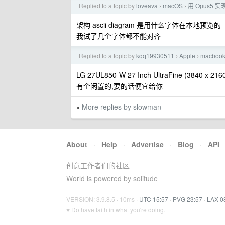
Replied to a topic by
loveava
macOS
用 Opus5 实
›
›
架构 ascii diagram 是用什么字体在本地预览的
我试了几个字体都不能对齐
Replied to a topic by
kqq19930511
Apple
macbo
›
›
LG 27UL850-W 27 Inch UltraFine (3840 x 2160
有个闲置的,要的话便宜给你
More replies by slowman
»
About
·
Help
·
Advertise
·
Blog
·
API
创意工作者们的社区
World is powered by solitude
VERSION: 3.9.8.5 · 10ms ·
UTC 15:57
·
PVG 23:57
·
LAX 0
♥ Do have faith in what you're doing.