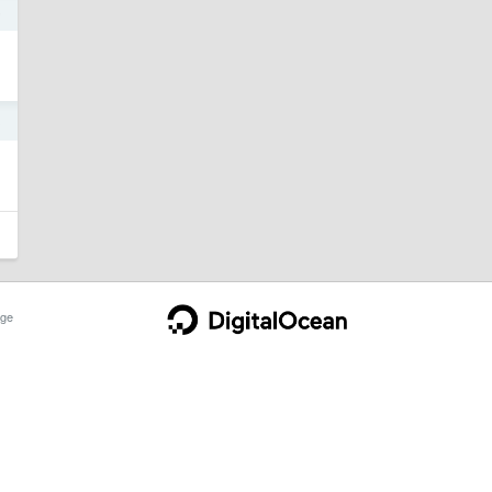
6
3
ge