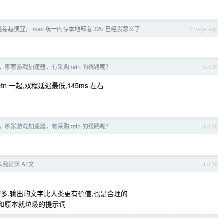
m 越卷越便宜， mac 统一内存本地部署 32b 已经没意义了
5 days ag
哪家游戏加速器，有采购 retn 的线路呢？
Jul 3
etn 一起,双程延迟最低,145ms 左右
哪家游戏加速器，有采购 retn 的线路呢？
Jul 3
我讨厌 AI 文
Jul 3
多,输出的文字比人类更有价值,也是合理的
型和原本就垃圾的提示词