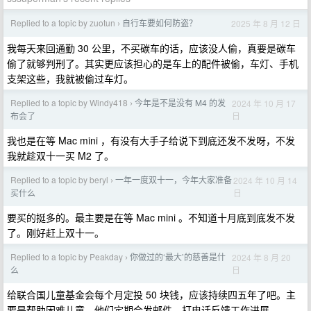
Replied to a topic by zuotun
自行车要如何防盗？
2025 年 8 月 12 日
›
我每天来回通勤 30 公里，不买碳车的话，应该没人偷，真要是碳车
偷了就够判刑了。其实更应该担心的是车上的配件被偷，车灯、手机
支架这些，我就被偷过车灯。
Replied to a topic by Windy418
今年是不是没有 M4 的发
2024 年 10 月 17
›
日
布会了
我也是在等 Mac mini ，有没有大手子给说下到底还发不发呀，不发
我就趁双十一买 M2 了。
Replied to a topic by beryl
一年一度双十一，今年大家准备
2024 年 10 月 14
›
日
买什么
要买的挺多的。最主要是在等 Mac mini 。不知道十月底到底发不发
了。刚好赶上双十一。
Replied to a topic by Peakday
你做过的‘最大’的慈善是什
2024 年 8 月 20
›
日
么
给联合国儿童基金会每个月定投 50 块钱，应该持续四五年了吧。主
要是帮助困难儿童，他们定期会发邮件，打电话反馈工作进展。