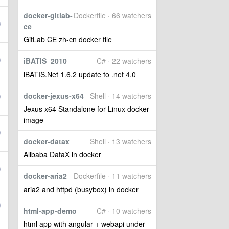
docker-gitlab-
Dockerfile · 66 watchers
ce
GitLab CE zh-cn docker file
iBATIS_2010
C# · 22 watchers
iBATIS.Net 1.6.2 update to .net 4.0
docker-jexus-x64
Shell · 14 watchers
Jexus x64 Standalone for Linux docker
image
docker-datax
Shell · 13 watchers
Alibaba DataX in docker
docker-aria2
Dockerfile · 11 watchers
aria2 and httpd (busybox) in docker
html-app-demo
C# · 10 watchers
html app with angular + webapi under