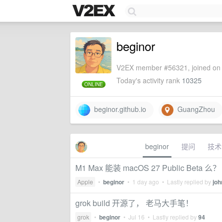
beginor
V2EX member #56321, joined on 
Today's activity rank
10325
ONLINE
beginor.github.io
GuangZhou
beginor
提问
技术
M1 Max 能装 macOS 27 Public Beta 么？
Apple
•
beginor
•
1 day ago
• Lastly replied by
joh
grok build 开源了， 老马大手笔！
grok
•
beginor
•
Jul 16
• Lastly replied by
94