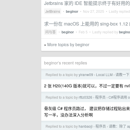
Jetbrains 家的 IDE 智能提示终于有好用
JetBrains
•
beginor
•
Nov 27, 2025
• Lastly replie
求一份在 macOS 上能用的 sing-box 1.12 
问与答
•
beginor
•
Feb 5
• Lastly replied by
begino
More topics by beginor
»
beginor's recent replies
Replied to a topic by
yiranw09
Local LLM
请教一下，
›
›
2 张 H20(140G 版本)就可以，不过一定要有 nv
Replied to a topic by
rftlz0326
程序员
C#程序调用 o
›
›
骨灰级 C# 程序员路过， 建议把存储过程贴出
写一半，没办法深入分析啊
Replied to a topic by
hanbaoji
程序员
请教：除了 ap
›
›