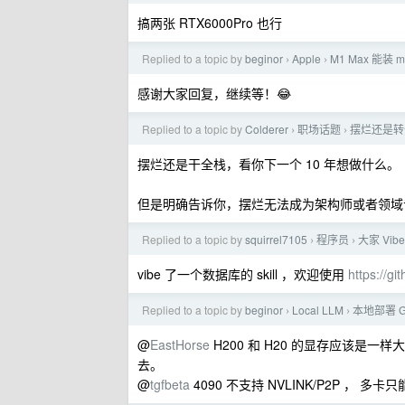
搞两张 RTX6000Pro 也行
Replied to a topic by
beginor
Apple
M1 Max 能装 ma
›
›
感谢大家回复，继续等！😂
Replied to a topic by
Colderer
职场话题
摆烂还是转
›
›
摆烂还是干全栈，看你下一个 10 年想做什么。
但是明确告诉你，摆烂无法成为架构师或者领域
Replied to a topic by
squirrel7105
程序员
大家 Vi
›
›
vibe 了一个数据库的 skill ，欢迎使用
https://g
Replied to a topic by
beginor
Local LLM
本地部署 
›
›
@
EastHorse
H200 和 H20 的显存应该
去。
@
tgfbeta
4090 不支持 NVLINK/P2P ， 多卡