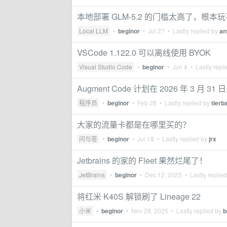
本地部署 GLM-5.2 的门槛太高了，根本
Local LLM
•
beginor
•
Jul 27
• Lastly replied by
an
VSCode 1.122.0 可以离线使用 BYOK
Visual Studio Code
•
beginor
•
Jun 4
• Lastly repl
Augment Code 计划在 2026 年 3 月 31 日
程序员
•
beginor
•
Feb 28
• Lastly replied by
tlerb
大家的流量卡都是在哪里买的？
问与答
•
beginor
•
Jul 18
• Lastly replied by
jrx
Jetbrains 的家的 Fleet 果然烂尾了！
JetBrains
•
beginor
•
Dec 12, 2025
• Lastly replie
将红米 K40S 解锁刷了 Lineage 22
小米
•
beginor
•
Nov 28, 2025
• Lastly replied by
b