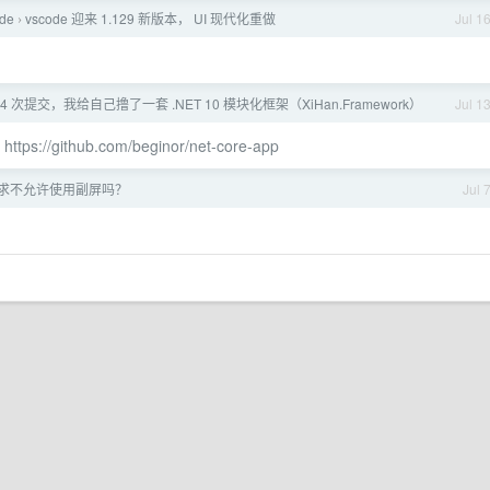
ode
vscode 迎来 1.129 新版本， UI 现代化重做
Jul 1
›
44 次提交，我给自己撸了一套 .NET 10 模块化框架（XiHan.Framework）
Jul 1
架
https://github.com/beginor/net-core-app
求不允许使用副屏吗？
Jul 