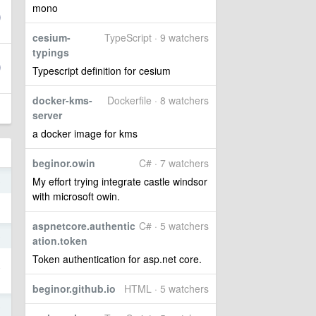
mono
cesium-
TypeScript · 9 watchers
typings
Typescript definition for cesium
docker-kms-
Dockerfile · 8 watchers
server
a docker image for kms
beginor.owin
C# · 7 watchers
My effort trying integrate castle windsor
o
with microsoft owin.
aspnetcore.authentic
C# · 5 watchers
o
ation.token
Token authentication for asp.net core.
只
beginor.github.io
HTML · 5 watchers
o