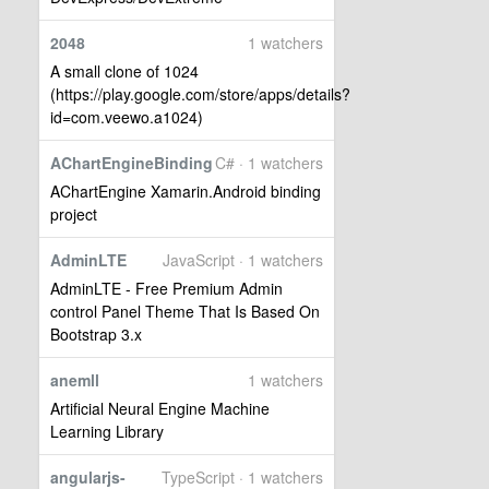
2048
1 watchers
A small clone of 1024
(https://play.google.com/store/apps/details?
id=com.veewo.a1024)
AChartEngineBinding
C# · 1 watchers
AChartEngine Xamarin.Android binding
project
AdminLTE
JavaScript · 1 watchers
AdminLTE - Free Premium Admin
control Panel Theme That Is Based On
Bootstrap 3.x
anemll
1 watchers
Artificial Neural Engine Machine
Learning Library
angularjs-
TypeScript · 1 watchers