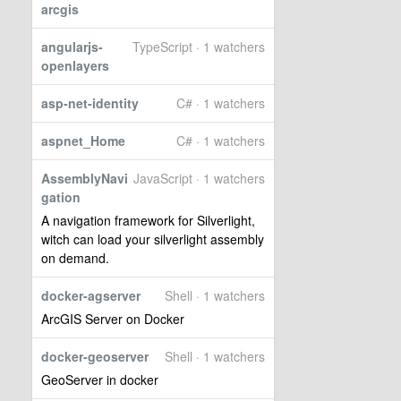
arcgis
angularjs-
TypeScript · 1 watchers
openlayers
asp-net-identity
C# · 1 watchers
aspnet_Home
C# · 1 watchers
AssemblyNavi
JavaScript · 1 watchers
gation
A navigation framework for Silverlight,
witch can load your silverlight assembly
on demand.
docker-agserver
Shell · 1 watchers
ArcGIS Server on Docker
docker-geoserver
Shell · 1 watchers
GeoServer in docker