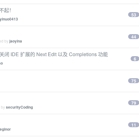
玩不起！
53
yinuo0413
44
ied by
jaoyina
关闭 IDE 扩展的 Next Edit 以及 Completions 功能
6
ao
75
79
d by
securityCoding
11
eginor