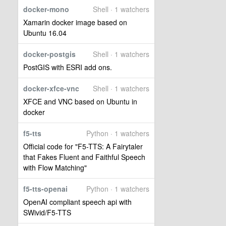
docker-mono
Shell · 1 watchers
Xamarin docker image based on
Ubuntu 16.04
docker-postgis
Shell · 1 watchers
PostGIS with ESRI add ons.
docker-xfce-vnc
Shell · 1 watchers
XFCE and VNC based on Ubuntu in
docker
f5-tts
Python · 1 watchers
Official code for "F5-TTS: A Fairytaler
that Fakes Fluent and Faithful Speech
with Flow Matching"
f5-tts-openai
Python · 1 watchers
OpenAI compliant speech api with
SWivid/F5-TTS