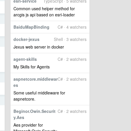
esri-service
TypeScript · 5 watchers
Common used helper method for
arcgis js api based on esri-loader
1
BaiduMapBinding
C# · 4 watchers
docker-jexus
Shell · 3 watchers
7
Jexus web server in docker
agent-skills
C# · 2 watchers
My Skills for Agents
4
aspnetcore.middlewar
C# · 2 watchers
es
Some useful middleware for
aspnetcore.
0
Beginor.Owin.Securit
C# · 2 watchers
y.Aes
Aes provider for