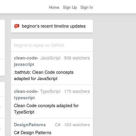
Home
Sign Up
Sign In
beginor's recent timeline updates
beginor's repos on GitHub
clean-code-
JavaScript · 908 watchers
javascript
:bathtub: Clean Code concepts
adapted for JavaScript
clean-code-
TypeScript · 175 watchers
typescript
Clean Code concepts adapted for
TypeScript
DesignPatterns
C# · 163 watchers
C# Design Patterns