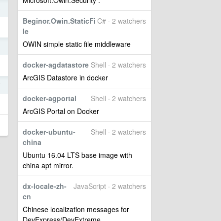
Microsoft.Owin.Security .
6
Beginor.Owin.StaticFi
C# · 2 watchers
le
OWIN simple static file middleware
3
docker-agdatastore
Shell · 2 watchers
ArcGIS Datastore in docker
7
docker-agportal
Shell · 2 watchers
ArcGIS Portal on Docker
docker-ubuntu-
Shell · 2 watchers
china
Ubuntu 16.04 LTS base image with
china apt mirror.
dx-locale-zh-
JavaScript · 2 watchers
cn
Chinese localization messages for
DevExpress/DevExtreme