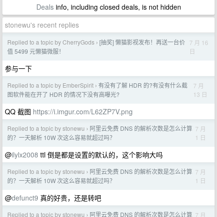
Deals
info, including closed deals, is not hidden
stonewu's recent replies
Replied to a topic by CherryGods
[抽奖] 懒猫影视发布！再送一台价
7 月 16
›
日
值 5499 元懒猫微服！
参与一下
Replied to a topic by EmberSpirit
有没有了解 HDR 的?有没有什么截
7 月
›
13 日
图软件能在开了 HDR 的情况下没有高曝光?
QQ 截图
https://i.imgur.com/L62ZP7V.png
Replied to a topic by stonewu
阿里云免费 DNS 的解析次数是怎么计算
7 月
›
1 日
的？一天解析 10W 次这么容易就超过吗？
@
ilylx2008
ttl 倒是都是设置的默认的，这个影响大吗
Replied to a topic by stonewu
阿里云免费 DNS 的解析次数是怎么计算
7 月
›
1 日
的？一天解析 10W 次这么容易就超过吗？
@
defunct9
真的好贵，还是转吧
Replied to a topic by stonewu
阿里云免费 DNS 的解析次数是怎么计算
7 月
›