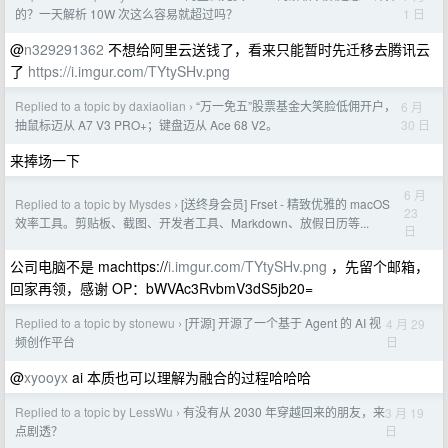
1 日
的？一天解析 10W 次这么容易就超过吗？
@
n329291362
不想给阿里云送钱了，看来只能暂时先迁移去腾讯云
了
https://i.imgur.com/TYtySHv.png
Replied to a topic by daxiaolian
“万一免五”股票基金大笑脸低佣开户，
6 月
›
30 日
抽鼠标迈从 A7 V3 PRO+；键盘迈从 Ace 68 V2。
来捧场一下
6 月
Replied to a topic by Mysdes
[送终身会员] Frset - 精致优雅的 macOS
›
23
效率工具。剪贴板、截图、开发者工具、Markdown、放假日历等...
日
公司电脑不是 machttps://
i.imgur.com/TYtySHv.png
，先留个邮箱，
回家再领，感谢 OP：bWVAc3RvbmV3dS5jb20=
Replied to a topic by stonewu
[开源] 开源了一个基于 Agent 的 AI 视
4 月 29
›
日
频创作平台
@
xyooyx
ai 本质也可以理解为融合的过程哈哈哈
Replied to a topic by LessWu
有没有从 2030 年穿越回来的朋友，来
3 月 19
›
日
点剧透？