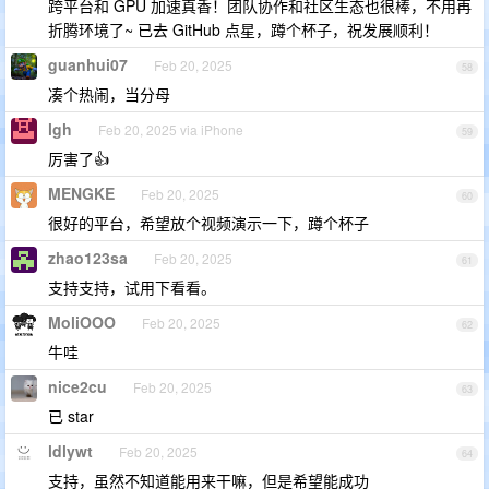
跨平台和 GPU 加速真香！团队协作和社区生态也很棒，不用再
折腾环境了~ 已去 GitHub 点星，蹲个杯子，祝发展顺利！
guanhui07
Feb 20, 2025
58
凑个热闹，当分母
lgh
Feb 20, 2025 via iPhone
59
厉害了👍
MENGKE
Feb 20, 2025
60
很好的平台，希望放个视频演示一下，蹲个杯子
zhao123sa
Feb 20, 2025
61
支持支持，试用下看看。
MoliOOO
Feb 20, 2025
62
牛哇
nice2cu
Feb 20, 2025
63
已 star
ldlywt
Feb 20, 2025
64
支持，虽然不知道能用来干嘛，但是希望能成功