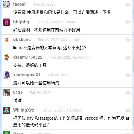
faceair
Feb 20, 2025
20
没看懂 使用场景和用法是什么，可以详细阐述一下吗
bbqbbq
Feb 20, 2025 via iPhone
21
好炫酷啊，不知道用在前端好不好用
dbskcnc
Feb 20, 2025 via Android
22
linux 不是容器的大本营吗, 这都不支持?
dream7758522
Feb 20, 2025 via Android
23
支持，很好的工具
xiadengmaX1
Feb 20, 2025
24
最好可以给一些使用场景
0139
Feb 20, 2025
25
试试
WillingXyz
Feb 20, 2025 via Android
26
把类似 dify 和 fastgpt 的工作流集成到 vscode 吗，作为开发 ai
应用的低代码平台？
Bssn