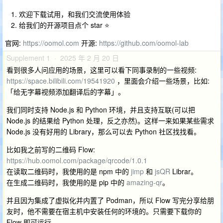
欢迎下载试用，和我们交流使用体验
给我们的开源项目点个 star ⭐
官网:
https://oomol.com
开源:
https://github.com/oomol-lab
Supplement 1 · 2025 年 2 月 20 日
看到很多人问应用的场景，这里可以看下同事录制的一些视频:
https://space.bilibili.com/19541920
，里面会介绍一些场景，比如:
「给无字幕视频添加翻译后的字幕」。
我们同时支持 Node.js 和 Python 环境，并且支持互联(可以把
Node.js 的结果给 Python 处理，反之亦然)。这样一来如果某些需求
Node.js 没有好用的 Library，那么可以去 Python 社区找找看。
比如我之前写的二维码 Flow:
https://hub.oomol.com/package/qrcode/1.0.1
在读取二维码时，我使用的是 npm 中的
jimp
和
jsQR
Librar。
在生成二维码时，我使用的是 pip 中的
amazing-qr
。
并且因为集成了虚拟化并内置了 Podman，所以 Flow 写完分享给朋
友时，他不需要在宿主机中安装任何的环境的。只需要下载你的
Flow 即可运行。