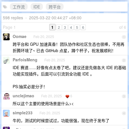
工作流
IDE
跨平台
598 replies
•
2025-03-22 00:44:27 +08:00
Page 1
1
of 6
2
3
4
5
6
Oomae
Feb 20, 2025
1
跨平台和 GPU 加速真香！团队协作和社区生态也很棒，不用再
折腾环境了~ 已去 GitHub 点星，蹲个杯子，祝发展顺利！
ParfoisMeng
Feb 20, 2025
2
IDE 赛道……好像有点太卷了吧，建议还是先做各大 IDE 的基础
功能实现插件。后面可以引流到全功能 IDE 。
PS:抽奖必是分子！
unclejimao
Feb 20, 2025
6
3
所以这个主要的使用场景是什么><
simple233
Feb 20, 2025
4
牛的，测试的时候尝试过，功能很强，现在终于发布了