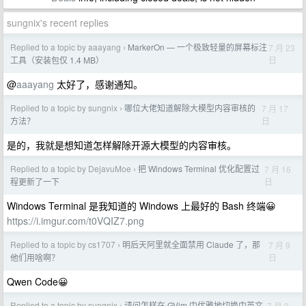
sungnix's recent replies
Replied to a topic by aaayang
MarkerOn — 一个极致轻量的屏幕标注
7 月 23
›
日
工具（安装包仅 1.4 MB）
@
aaayang
太好了，感谢通知。
Replied to a topic by sungnix
哪位大佬知道解除大模型内容审核的
7 月 17
›
日
方法？
是的，我就是想知道怎样解除开源大模型的内容审核。
Replied to a topic by DejavuMoe
把 Windows Terminal 优化配置过
7 月 16
›
日
程更新了一下
Windows Terminal 是我知道的 Windows 上最好的 Bash 终端😀
https://i.imgur.com/t0VQIZ7.png
Replied to a topic by cs1707
明后天阿里就全面禁用 Claude 了，那
7 月 9
›
日
他们用啥啊？
Qwen Code😀
Replied to a topic by sungnix
请问怎样在 GVim 中优雅地切换中英文
7 月 9