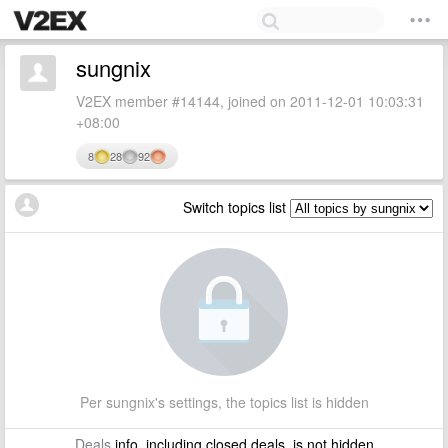
sungnix
V2EX member #14144, joined on 2011-12-01 10:03:31
+08:00
8
28
92
Switch topics list
Per sungnix's settings, the topics list is hidden
Deals
info, including closed deals, is not hidden