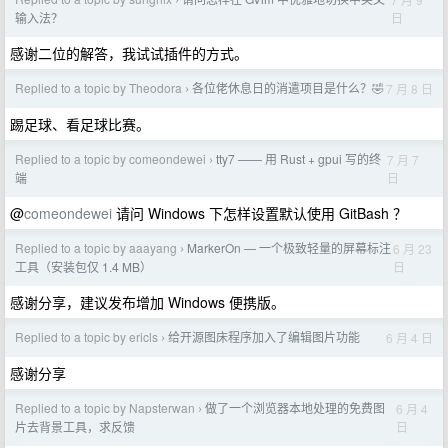
›
日
输入法？
感谢二位的解答，我试试插件的方式。
Replied to a topic by Theodora
各位佬休息日的消遣项目是什么？🤣
7 月 8 日
›
踢足球、看足球比赛。
Replied to a topic by comeondewei
tty7 —— 用 Rust + gpui 写的终
7 月 7
›
日
端
@
comeondewei
请问 Windows 下怎样设置默认使用 GitBash ？
Replied to a topic by aaayang
MarkerOn — 一个极致轻量的屏幕标注
6 月 23
›
日
工具（安装包仅 1.4 MB）
感谢分享，建议发布增加 Windows 便携版。
Replied to a topic by ericls
给开源图床程序加入了编辑图片功能
6 月 4 日
›
感谢分享
Replied to a topic by Napsterwan
做了一个浏览器本地处理的免费图
6 月 4
›
日
片去背景工具，求反馈