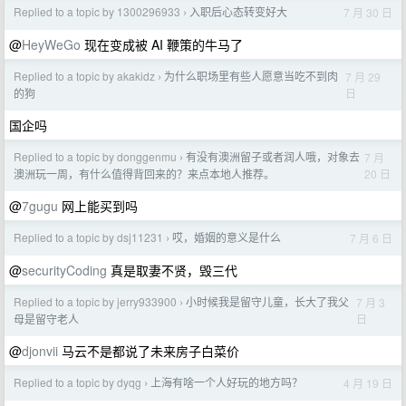
Replied to a topic by 1300296933
入职后心态转变好大
7 月 30 日
›
@
HeyWeGo
现在变成被 AI 鞭策的牛马了
Replied to a topic by akakidz
为什么职场里有些人愿意当吃不到肉
7 月 29
›
日
的狗
国企吗
Replied to a topic by donggenmu
有没有澳洲留子或者润人哦，对象去
7 月
›
20 日
澳洲玩一周，有什么值得背回来的？来点本地人推荐。
@
7gugu
网上能买到吗
Replied to a topic by dsj11231
哎，婚姻的意义是什么
7 月 6 日
›
@
securityCoding
真是取妻不贤，毁三代
Replied to a topic by jerry933900
小时候我是留守儿童，长大了我父
7 月 3
›
日
母是留守老人
@
djonvii
马云不是都说了未来房子白菜价
Replied to a topic by dyqg
上海有啥一个人好玩的地方吗？
4 月 19 日
›