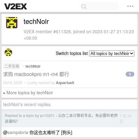
techNoir
V2EX member #611328, joined on 2023-01-27 21:13:23
+08:00
Switch topics list
二手交易
•
techNoir
求购 macbookpro m1-m4 都行
1
Oct 8, 2025 • Lastly replied by
Aquariuslt
More topics by techNoir
»
techNoir's recent replies
Replied to a topic by pc10201
公办二本计算机专业，有必要听老师
7 月 30
›
日
讲课吗？
@
sampdoria
你这也太难听了 [狗头]