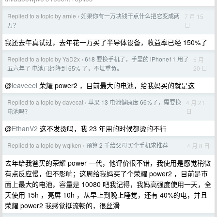
Replied to a topic by arnie
如果你有一万块钱干点什么把它变成两
7 月 15
›
日
万？
我还去年真试过，去年花一万买了半导体设备，收益率已经 150%了
Replied to a topic by YaD2x
618 要换手机了，手里的 iPhone11 用了
5 月
›
20 日
五六年了 电池已经降到 65% 了，不堪重负。
@
leaveeel
荣耀 power2 ，目前最大的电池，给我妈买的就是这
Replied to a topic by davecat
苹果 13 电池健康度 66%了，需要换
4 月 21
›
日
电池吗？
@
EthanV2
这不发烫吗，我 23 年用的时候都烫的不行
Replied to a topic by wqlken
预算 2 千给父母买个手机求推荐
4 月 8 日
›
去年给我爸买的荣耀 power 一代，他评价很不错，我使用是感觉稍微
有点反应慢，但不影响；这周给我妈买了个荣耀 power2 ，目前是市
面上最大的电池，容量是 10080 吧我记得，我妈高强度使用一天，全
天使用 15h ，亮屏 10h ，从早上到晚上睡觉，还有 40%的电，并且
荣耀 power2 我感觉挺流畅的，很丝滑