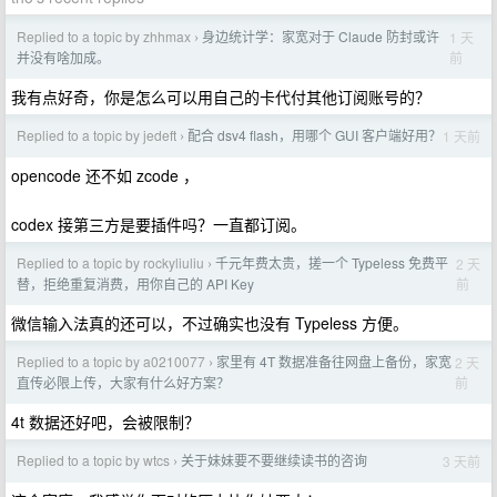
Replied to a topic by zhhmax
身边统计学：家宽对于 Claude 防封或许
1 天
›
前
并没有啥加成。
我有点好奇，你是怎么可以用自己的卡代付其他订阅账号的？
Replied to a topic by jedeft
配合 dsv4 flash，用哪个 GUI 客户端好用？
1 天前
›
opencode 还不如 zcode ，
codex 接第三方是要插件吗？一直都订阅。
Replied to a topic by rockyliuliu
千元年费太贵，搓一个 Typeless 免费平
2 天
›
前
替，拒绝重复消费，用你自己的 API Key
微信输入法真的还可以，不过确实也没有 Typeless 方便。
Replied to a topic by a0210077
家里有 4T 数据准备往网盘上备份，家宽
2 天
›
前
直传必限上传，大家有什么好方案？
4t 数据还好吧，会被限制？
Replied to a topic by wtcs
关于妹妹要不要继续读书的咨询
3 天前
›