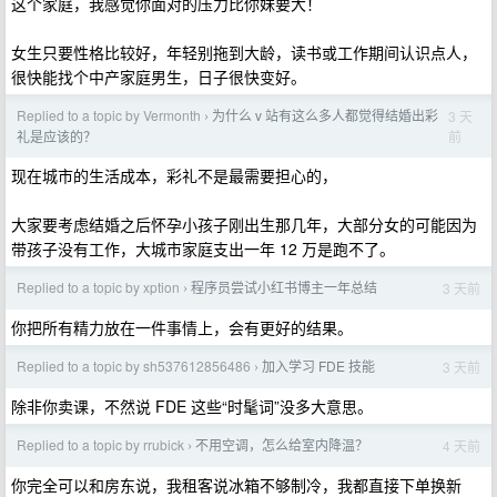
这个家庭，我感觉你面对的压力比你妹要大！
女生只要性格比较好，年轻别拖到大龄，读书或工作期间认识点人，
很快能找个中产家庭男生，日子很快变好。
Replied to a topic by Vermonth
为什么 v 站有这么多人都觉得结婚出彩
3 天
›
前
礼是应该的？
现在城市的生活成本，彩礼不是最需要担心的，
大家要考虑结婚之后怀孕小孩子刚出生那几年，大部分女的可能因为
带孩子没有工作，大城市家庭支出一年 12 万是跑不了。
Replied to a topic by xption
程序员尝试小红书博主一年总结
3 天前
›
你把所有精力放在一件事情上，会有更好的结果。
Replied to a topic by sh537612856486
加入学习 FDE 技能
3 天前
›
除非你卖课，不然说 FDE 这些“时髦词”没多大意思。
Replied to a topic by rrubick
不用空调，怎么给室内降温？
4 天前
›
你完全可以和房东说，我租客说冰箱不够制冷，我都直接下单换新