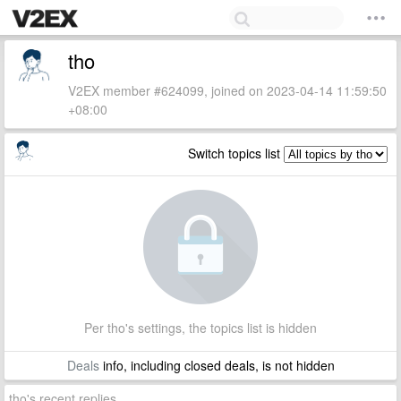
tho
V2EX member #624099, joined on 2023-04-14 11:59:50
+08:00
Switch topics list
Per tho's settings, the topics list is hidden
Deals
info, including closed deals, is not hidden
tho's recent replies