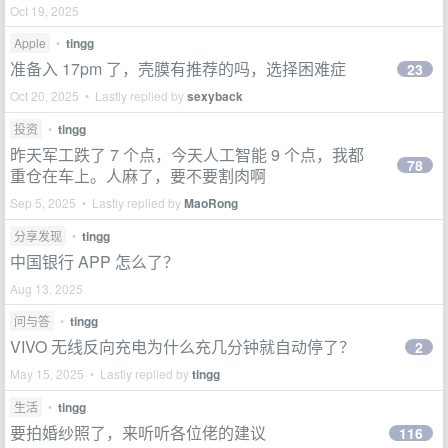
Oct 19, 2025
Apple
•
tingg
准备入 17pm 了，壳膜有推荐的吗，选择困难症
23
Oct 20, 2025 • Lastly replied by
sexyback
投资
•
tingg
昨天军工跌了 7 个点，今天人工智能 9 个点，我都
78
重仓在车上。人麻了，要不要割肉啊
Sep 5, 2025 • Lastly replied by
MaoRong
分享发现
•
tingg
中国银行 APP 怎么了？
Aug 13, 2025
问与答
•
tingg
VIVO 无线反向充电为什么充几分钟就自动停了？
2
May 15, 2025 • Lastly replied by
tingg
生活
•
tingg
要拍婚纱照了，来听听各位佬的建议
116