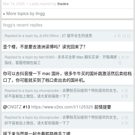
Mar 14, 2025 • Lastly replied by
ihades
More topics by tingg
»
tingg's recent replies
Replied to a topic by JLKN13Nnz
27 届毕业生的迷思
4 月 15 日
›
歪个楼，不是要去澳洲读博吗？读完回来了？
Replied to a topic by tab16360
多多买全新 Mac 翻车实录：开箱满屏
3 月 31
›
日
指纹，客服甩锅包装工
你可以去抖音搜一下 mac 国补，很多牛牛买的国补跳激活然后卖给档
口了，你可能就买到了档口卖出去的国补机。
Replied to a topic by chunqicoder
去攀枝花玩碰到个特别喜欢的女生，
3 月
›
9 日
好不容易加上微信，请大家祝福我一下了
@
CNGTZ
#13
https://www.v2ex.com/t/1125325
前情提要
Replied to a topic by chunqicoder
去攀枝花玩碰到个特别喜欢的女生，
3 月
›
9 日
好不容易加上微信，请大家祝福我一下了
接下来当然是一起去春熙路做手工喽