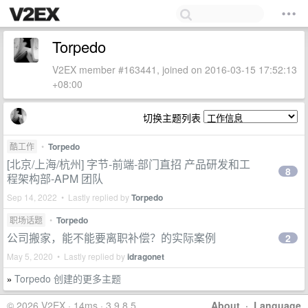
Torpedo
V2EX member #163441, joined on 2016-03-15 17:52:13
+08:00
切换主题列表
酷工作
•
Torpedo
[北京/上海/杭州] 字节-前端-部门直招 产品研发和工
8
程架构部-APM 团队
Sep 14, 2022 • Lastly replied by
Torpedo
职场话题
•
Torpedo
公司搬家，能不能要离职补偿？的实际案例
2
May 5, 2020 • Lastly replied by
idragonet
Torpedo 创建的更多主题
»
© 2026 V2EX · 14ms · 3.9.8.5
About
·
Language