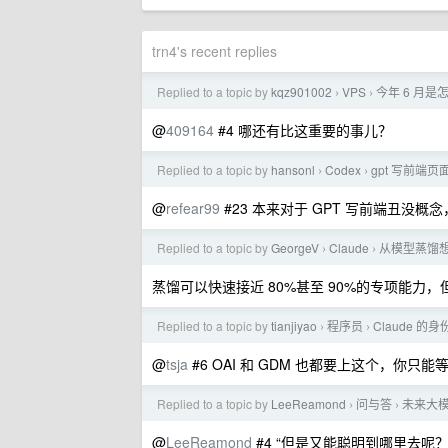
trn4's recent replies
Replied to a topic by
kqz901002
VPS
今年 6 月是
›
›
@
409164
#4 哪还有比这重要的事儿？
Replied to a topic by
hansonl
Codex
gpt 写前端
›
›
@
refear99
#23 本来对于 GPT 写前端丑没
Replied to a topic by
GeorgeV
Claude
从模型蒸馏想
›
›
蒸馏可以快速接近 80%甚至 90%的专项能力，
Replied to a topic by
tianjiyao
程序员
Claude 的
›
›
@
tsja
#6 OAI 和 GDM 也都要上这个，你只
Replied to a topic by
LeeReamond
问与答
未来大模
›
›
@
LeeReamond
#4 “但是又能聪明到哪里去