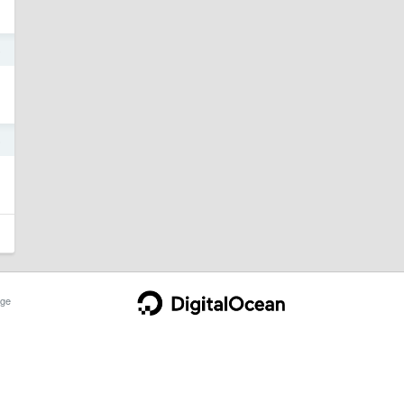
6
6
ge