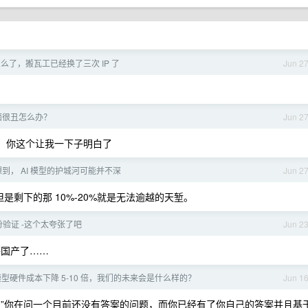
怎么了，搬瓦工已经换了三次 IP 了
Jun 2
页面很丑怎么办？
Jun 2
概念，你这个让我一下子明白了
到， AI 模型的护城河可能并不深
Jun 2
但是剩下的那 10%-20%就是无法逾越的天堑。
身份验证 -这个太夸张了吧
Jun 2
能等国产了……
型硬件成本下降 5-10 倍，我们的未来会是什么样的？
Jun 1
呢？”你在问一个目前还没有答案的问题，而你已经有了你自己的答案并且基