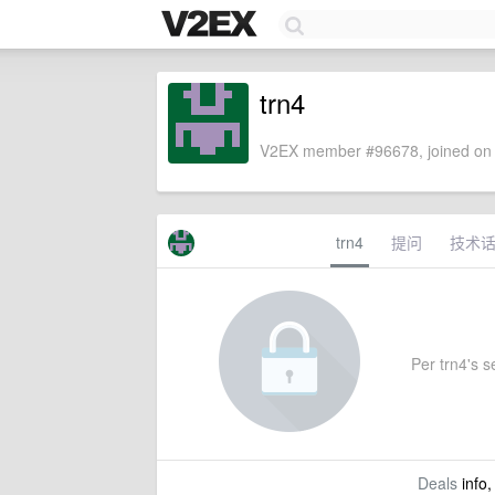
trn4
V2EX member #96678, joined on 
trn4
提问
技术
Per trn4's se
Deals
info,