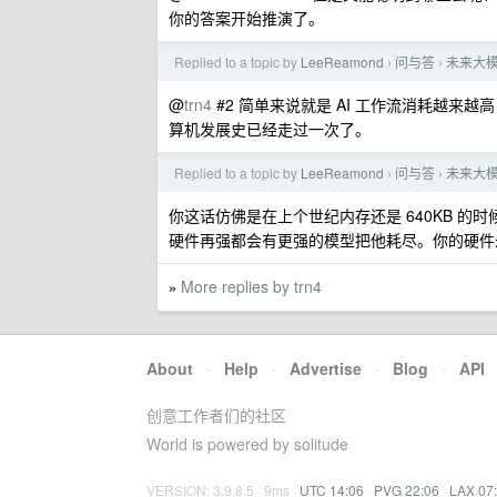
你的答案开始推演了。
Replied to a topic by
LeeReamond
问与答
未来大模
›
›
@
trn4
#2 简单来说就是 AI 工作流消耗越
算机发展史已经走过一次了。
Replied to a topic by
LeeReamond
问与答
未来大模
›
›
你这话仿佛是在上个世纪内存还是 640KB 的
硬件再强都会有更强的模型把他耗尽。你的硬件
More replies by trn4
»
About
·
Help
·
Advertise
·
Blog
·
API
创意工作者们的社区
World is powered by solitude
VERSION: 3.9.8.5 · 9ms ·
UTC 14:06
·
PVG 22:06
·
LAX 07