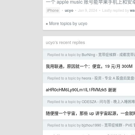
一个 apple music 账号能苹果手机上
iPhone
•
ucyo
•
Jan 9, 2024
• Lastly replied by
wa
More topics by ucyo
»
ucyo's recent replies
Replied to a topic by
BurNlng
宽带症候群
成都宽带
›
›
我用联通，原因就一个：便宜。19 元/月 300M
Replied to a topic by
heora
投资
专业 A 股盘后复
›
›
aHR0cHM6Ly90Lm1lL1RVMzk5 谢谢
Replied to a topic by
ODESZA
问与答
晚上入睡困难
›
›
随便搜一个宇宙，那些 up 讲宇宙起源，一会就
Replied to a topic by
bjzhou1990
宽带症候群
PVE
›
›