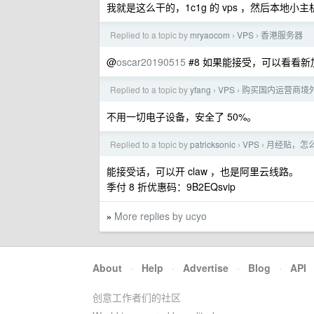
我就是这么干的，1c1g 的 vps ，然后本地小
Replied to a topic by
mryaocom
VPS
香港服务器
›
›
@
oscar20190515
#8 如果能接受，可以看看新
Replied to a topic by
yfang
VPS
购买国内运营商境外
›
›
不用一切电子设备，安全了 50%。
Replied to a topic by
patricksonic
VPS
月经贴，怎么
›
›
能接受话，可以开 claw ，也是阿里云线路。
季付 8 折优惠码：9B2EQsvip
More replies by ucyo
»
About
·
Help
·
Advertise
·
Blog
·
API
创意工作者们的社区