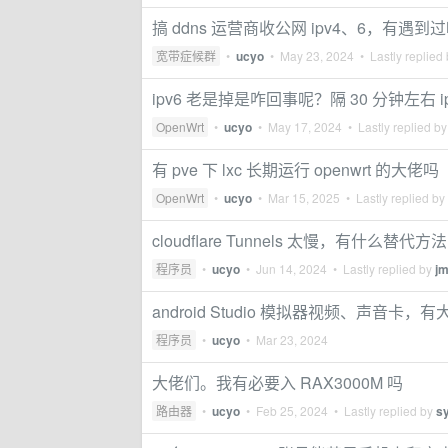
搞 ddns 运营商收公网 ipv4、6，有遇到
宽带症候群
•
ucyo
•
May 23, 2024
• Lastly replied
ipv6 老是掉是咋回事呢？隔 30 分钟左右 i
OpenWrt
•
ucyo
•
May 17, 2024
• Lastly replied b
有 pve 下 lxc 长期运行 openwrt 的大佬吗
OpenWrt
•
ucyo
•
Mar 15, 2025
• Lastly replied by
cloudflare Tunnels 太慢，有什么替代方
程序员
•
ucyo
•
Jun 14, 2024
• Lastly replied by
jm
android Studio 模拟器视频、声音卡
程序员
•
ucyo
•
Mar 23, 2024
大佬们。我有必要入 RAX3000M 吗
路由器
•
ucyo
•
Feb 25, 2024
• Lastly replied by
s