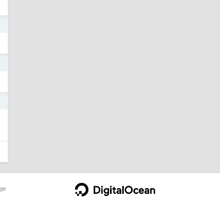
4
4
4
ge