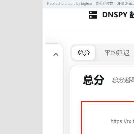
Replied to a topic by
bigtear
宽带症候群
DNS 测
›
›