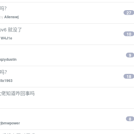
过吗？
27
 by
Alienswj
pv6 就没了
10
y
W4J1e
9
qzydustin
法吗？
18
llx1963
，有大佬知道咋回事吗
8
yjbmwpower