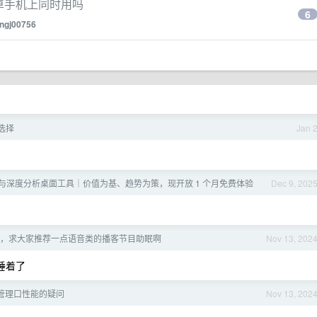
和安卓手机上同时用吗
6
ngj00756
选择
Jan 
盘与深度分析桌面工具｜价值为基、趋势为策，现开放 1 个月免费体验
Dec 9, 202
，求大家推荐一点语音类的播客节目助眠啊
Nov 13, 202
睡着了
 管理口性能的疑问
Nov 13, 202