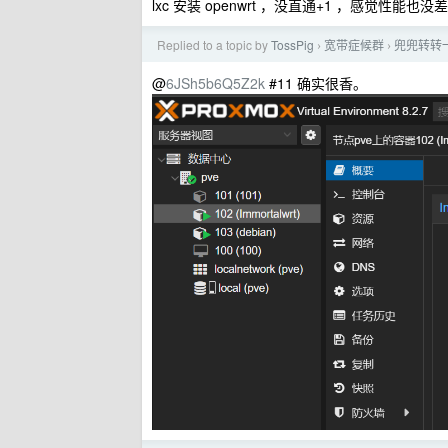
lxc 安装 openwrt ，没直通+1 ，感觉性能也没
Replied to a topic by
TossPig
宽带症候群
兜兜转转一
›
›
@
6JSh5b6Q5Z2k
#11 确实很香。