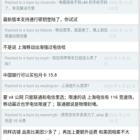
Replied to a topic by miusmile
电报接收不到+86 的手机号码
2025 年 12 月
›
24 日
了，有无解决方案
最新版本支持通行密钥登陆了，你试试
Replied to a topic by 66beta
移动宽带，真是绝了，晚上疯狂
2025 年 12 月
›
3 日
限速出镜流量
不是说 上海移动出海强过电信哇
Replied to a topic by euph
现在哈啰单车已经这么贵了
2025 年 9 月 22
›
日
吗？
中国银行可以买包月卡 15.8
Replied to a topic by waytogoer
上海选什么宽带？
2025 年 4 月 29 日
›
要 v4 公网 只能联通和电信里选；限速的话 上海电信有 116 竞速场，
移动最近也学电信限速了 ；联通据说是物理封堵。
Replied to a topic by wweerrgtc
感觉京东外卖发力了, plus 会
2025 年 3 月
›
19 日
员送 10 元券
同样店铺 品类比美团少多了 ；再加上要额外运费 和美团相差不大