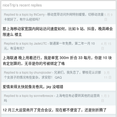
niceTrip's recent replies
Replied to a topic by INCerry
移动宽带访问外网特别缓慢，切移动流量
5 月 9
›
日
卡就好了，有什么经验吗？
那上海移动家宽国内网站访问速度如何，比如 b 站、抖音，晚高峰会
限速么 楼主
Replied to a topic by JadeUTC
联通第一年免费，第二年一月 10
4 月 15
›
日
元，有没有坑？
上海联通 晚上用着还行，我是单宽 300m 折合 33 每月，你是 10 块
肯定划算的，无非是你的号被绑定了咯
Replied to a topic by chunqicoder
兄弟们，我失恋了，攀枝花认识那
3 月
›
11 日
个女孩子的情况有些复杂，求安慰！ QAQ
爱情来得太快就像龙卷风，jay 没唱错
Replied to a topic by sonnetbreeze
上海电信有必要转其他的运营商
1 月 3
›
日
吗
12 月三大运营商开了竞合会议，现在都不便宜了，还是别折腾了