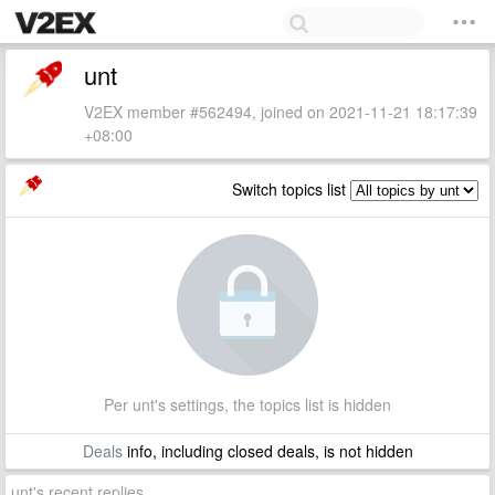
unt
V2EX member #562494, joined on 2021-11-21 18:17:39
+08:00
Switch topics list
Per unt's settings, the topics list is hidden
Deals
info, including closed deals, is not hidden
unt's recent replies