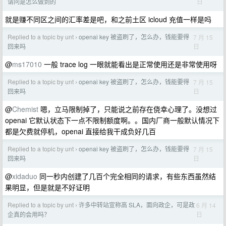
日
请问是怎么做到的
就是赚不同区之间的汇率差是吧，和之前土区 icloud 充值一样是吗
Replied to a topic by unt
openai key 被盗刷了，怎么办，钱能要得
7 月 15
›
日
回来吗
@
ms17010
一般 trace log 一眼就能看出是正常使用还是非常使用呀
Replied to a topic by unt
openai key 被盗刷了，怎么办，钱能要得
7 月 15
›
日
回来吗
@
Chemist
嗯，立马限制掉了，只能说之前存在侥幸心理了。没想过
openai 它默认状态下一点不限制额度啊。。国内厂商一般默认情况下
都是欠费就停机，openai 直接给我干成负好几百
Replied to a topic by unt
openai key 被盗刷了，怎么办，钱能要得
7 月 15
›
日
回来吗
@
xidaduo
同一秒内创建了几百个完全相同的请求，有些东西虽然结
果明显，但是就是不好证明
Replied to a topic by unt
许多中转站宣称高 SLA，面向政企，可是政
6 月 14
›
日
企真的会用吗？