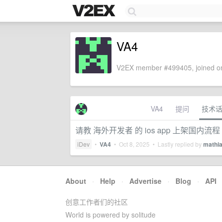
VA4
V2EX member #499405, joined on
VA4
提问
技术
请教 海外开发者 的 ios app 上架国内流程
iDev
•
VA4
•
Oct 8, 2025
• Lastly replied by
mathi
About
·
Help
·
Advertise
·
Blog
·
API
创意工作者们的社区
World is powered by solitude