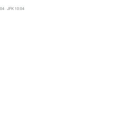
:04
·
JFK 10:04