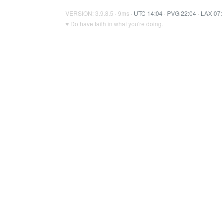
VERSION: 3.9.8.5 · 9ms ·
UTC 14:04
·
PVG 22:04
·
LAX 07
♥ Do have faith in what you're doing.