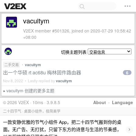
vacuitym
V2EX member #501326, joined on 2020-07-29 10:58:42
+08:00
切换主题列表
二手交易
•
vacuitym
出一个华硕 rt ac68u 梅林固件路由器
6
Nov 8, 2022 • Lastly replied by
vacuitym
vacuitym 创建的更多主题
»
© 2026 V2EX · 10ms · 3.9.8.5
About
·
Language
二十四节气 · 桌面小组件，极简美学
一款安静优雅的节气小组件 App，把二十四节气搬到你的桌
›
面。无广告、无打扰，只留下东方的诗意与生活的节奏感，