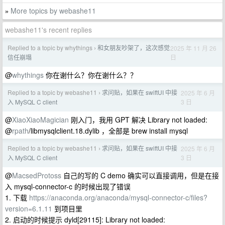
More topics by webashe11
»
webashe11's recent replies
Replied to a topic by whythings
和女朋友吵架了，这次感觉
2025 年 11 月 26
›
日
信任崩塌
@
whythings
你在谢什么？你在谢什么？？
Replied to a topic by webashe11
求问贴，如果在 swiftUI 中接
2025 年 6 月
›
3 日
入 MySQL C client
@
XiaoXiaoMagician
刚入门，我用 GPT 解决 Library not loaded:
@
rpath
/libmysqlclient.18.dylib ，全部是 brew install mysql
Replied to a topic by webashe11
求问贴，如果在 swiftUI 中接
2025 年 6 月
›
3 日
入 MySQL C client
@
MacsedProtoss
自己的写的 C demo 确实可以直接调用，但是在接
入 mysql-connector-c 的时候出现了错误
1. 下载
https://anaconda.org/anaconda/mysql-connector-c/files?
version=6.1.11
到项目里
2. 启动的时候提示 dyld[29115]: Library not loaded: