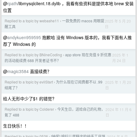
@
rpath
/libmysqlclient.18.dylib ，我看有些资料是提供本地 brew 安装
位置
Replied to a topic by webashe11
一款免费的 macos 用眼提
2025 年 5 月 20
›
日
醒工具
@
andykuen959595
抱歉哈 没有 Windows 版本的，我看下面有人推
荐了 Windows 的
Replied to a topic by BNineCoding
app store 现在充值 9 折优惠
2025 年 1
›
月 24 日
的活动能续费 688 开发者证书不？
@
magic3584
直接续费？
Replied to a topic by evilStart
为什么现在订阅费都不以 .99
2025 年 1 月 20
›
日
结尾了？
给人无形中少了$1 的错觉?
Replied to a topic by Colderer
今天生日，送给自己的礼物，
2024 年 11 月 6
›
日
氪了 488
生日快乐！！
Replied to a topic by 0526
[抽奖] 媳妇儿蛋糕店的纯手工月饼
2024 年 8 月
›