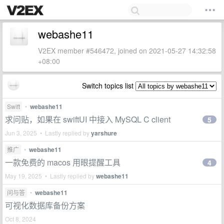
webashe11
V2EX member #546472, joined on 2021-05-27 14:32:58
+08:00
Switch topics list
Swift
•
webashe11
求问贴，如果在 swiftUI 中接入 MySQL C client
5
Jun 3, 2025 • Lastly replied by
yarshure
推广
•
webashe11
一款免费的 macos 用眼提醒工具
4
May 19, 2025 • Lastly replied by
webashe11
问与答
•
webashe11
可视化数据库备份方案
Oct 8, 2024