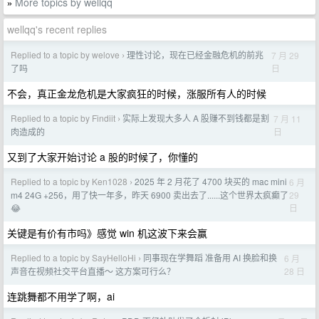
More topics by wellqq
»
wellqq's recent replies
Replied to a topic by welove
理性讨论，现在已经金融危机的前兆
7 月 29
›
日
了吗
不会，真正金龙危机是大家疯狂的时候，涨服所有人的时候
Replied to a topic by Findiit
实际上发现大多人 A 股赚不到钱都是割
7 月 11
›
日
肉造成的
又到了大家开始讨论 a 股的时候了，你懂的
Replied to a topic by Ken1028
2025 年 2 月花了 4700 块买的 mac mini
6 月
›
29
m4 24G +256，用了快一年多，昨天 6900 卖出去了......这个世界太疯癫了
日
😂
关键是有价有市吗》感觉 win 机这波下来会赢
Replied to a topic by SayHelloHi
同事现在学舞蹈 准备用 AI 换脸和换
6 月
›
28 日
声音在视频社交平台直播～ 这方案可行么？
连跳舞都不用学了啊，ai