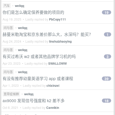
汽车
•
wellqq
你们是怎么确定保养要做的项目的
19
Aug 19, 2025 • Lastly replied by
PbCopy111
问与答
•
wellqq
赫曼米勒淘宝和京东差价那么大，水深吗？能买？
1
Aug 24, 2024 • Lastly replied by
linshuizhaoying
问与答
•
wellqq
有买过希沃 w2 或者其他品牌学习机的吗
3
Apr 23, 2023 • Lastly replied by
SWALLOWW
问与答
•
wellqq
有没有推荐幼童英语学习 app 或者课程
39
Apr 1, 2023 • Lastly replied by
chixinzei
宽带症候群
•
wellqq
ax9000 发现信号强度和 k2 差不多
18
Oct 8, 2021 • Lastly replied by
Cannikin