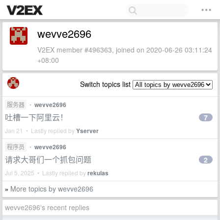
wevve2696
V2EX member #496363, joined on 2020-06-26 03:11:24
+08:00
Switch topics list
服务器
•
wevve2696
吐槽一下阿里云！
7
Jan 21 • Lastly replied by
Yserver
程序员
•
wevve2696
请求大哥们一个抓包问题
2
Jul 5, 2025 • Lastly replied by
rekulas
More topics by wevve2696
»
wevve2696's recent replies