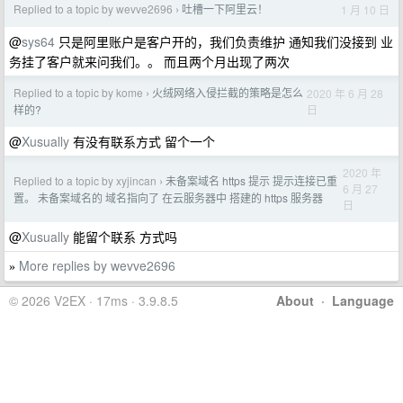
Replied to a topic by wevve2696
吐槽一下阿里云！
1 月 10 日
›
@
sys64
只是阿里账户是客户开的，我们负责维护 通知我们没接到 业
务挂了客户就来问我们。。 而且两个月出现了两次
Replied to a topic by kome
火绒网络入侵拦截的策略是怎么
2020 年 6 月 28
›
日
样的?
@
Xusually
有没有联系方式 留个一个
2020 年
Replied to a topic by xyjincan
未备案域名 https 提示 提示连接已重
›
6 月 27
置。 未备案域名的 域名指向了 在云服务器中 搭建的 https 服务器
日
@
Xusually
能留个联系 方式吗
More replies by wevve2696
»
© 2026 V2EX · 17ms · 3.9.8.5
About
·
Language