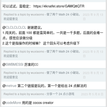
可以试试，蛮稳定： https://4knaifei.store/GAWQ8QTR
Replied to a topic by wuxiaomo
做了两个 Math 24 小破站，
2023 年 9 月 13
›
日
欢迎提意见
@
CLCLCLCLCL
谢谢建议。
1.闯关的，前面 100 都是蛮简单的，一共是一千多题，后面的会难一
点，感觉应该做分级
2.这个是指操作的时候嘛？ 这个回头可以考虑升级下
Replied to a topic by wuxiaomo
做了两个 Math 24 小破站，
2023 年 9 月 13
›
日
欢迎提意见
@
SWBMESSI
厉害的👍🏻
Replied to a topic by wuxiaomo
做了两个 Math 24 小破站，
2023 年 9 月 13
›
日
欢迎提意见
@
metrue
第二个链接是玩的，第一个是给出 24 点解法的
Replied to a topic by wuxiaomo
分享一个 24 点小游戏
2023 年 5 月 8 日
›
@
codeMore
用的是 cocos creator