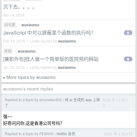
沉下去。。。。
Apr 14, 2016
问与答
•
wuxiaomo
JavaScript 中可以屏蔽某个函数的执行吗？
6
Feb 14, 2016 • Lastly replied by
wuxiaomo
外包
•
wuxiaomo
[兼职外包]找人做一个简单版的医院预约网站
8
Jan 22, 2016 • Lastly replied by
wuxiaomo
More topics by wuxiaomo
»
wuxiaomo's recent replies
Replied to a topic by siroxsdev302
纯 ai 生成的 app 上架
2025 年 11 月 1
›
日
了
强~~
好奇问问你,这是香港公司号吗？
Replied to a topic by FEI0000
Netflix 会员
2025 年 4 月 4 日
›