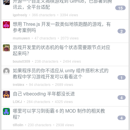
开源一个自定义揭棋游戏到 GitHub，已部署到腾
讯云，全平台适配
15
igofreely
• 366 characters • 3394 views
想用 Three.js 开发一款类似地铁跑酷的游戏，有
参考案例吗
2
mumuwen
• 47 characters • 2073 views
游戏开发里的状态机的每个状态需要跟节点对应
起来吗？
bouts0309
• 238 characters • 2494 views
如果程序员的你不适应从 unity 组件搭积木式的
教程中学习游戏开发可以看看这个
1
treblex
• 94 characters • 2689 views
自己 vibecoding 半年都没长进
4
LOKJ
• 284 characters • 4325 views
哪里可以学习到街霸 6 的 MOD 制作的相关教
程？
4
tiRolin
• 230 characters • 2938 views