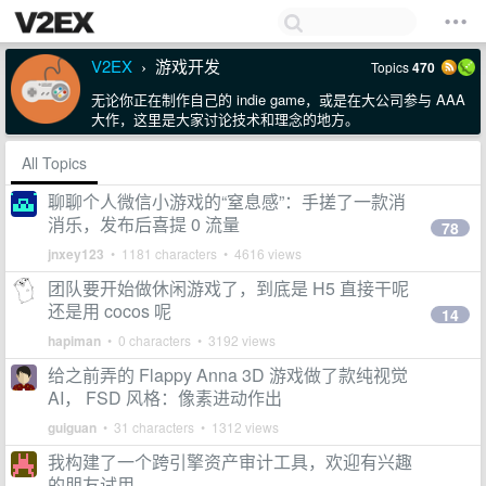
V2EX
游戏开发
Topics
470
›
无论你正在制作自己的 indie game，或是在大公司参与 AAA
大作，这里是大家讨论技术和理念的地方。
All Topics
聊聊个人微信小游戏的“窒息感”：手搓了一款消
消乐，发布后喜提 0 流量
78
jnxey123
• 1181 characters • 4616 views
团队要开始做休闲游戏了，到底是 H5 直接干呢
还是用 cocos 呢
14
hapiman
• 0 characters • 3192 views
给之前弄的 Flappy Anna 3D 游戏做了款纯视觉
AI， FSD 风格：像素进动作出
guiguan
• 31 characters • 1312 views
我构建了一个跨引擎资产审计工具，欢迎有兴趣
的朋友试用