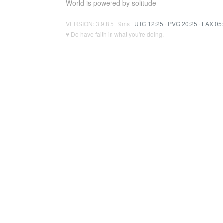
World is powered by solitude
VERSION: 3.9.8.5 · 9ms ·
UTC 12:25
·
PVG 20:25
·
LAX 05
♥ Do have faith in what you're doing.