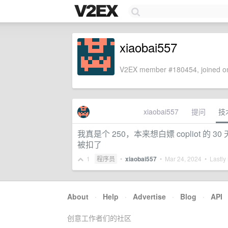
xiaobai557
V2EX member #180454, joined on
xiaobai557
提问
技
我真是个 250，本来想白嫖 copliot
被扣了
1
程序员
•
xiaobai557
•
Mar 24, 2024
• Lastly 
About
·
Help
·
Advertise
·
Blog
·
API
创意工作者们的社区