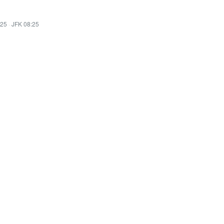
:25
·
JFK 08:25