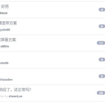
 好用
4
ibbow
通宽带方案
6
y
yuhu96
求屏蔽方案
11
y
oIMOo
4
yuhu96
5
iriussilen
页就无响应了，这正常吗？
25
lied by
shawnLuo