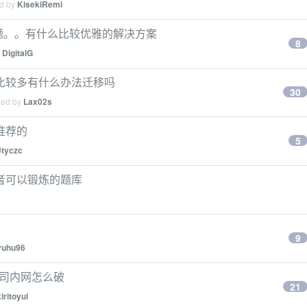
ed by
KisekiRemi
 路径的问题。。有什么比较优雅的解决方案
8
y
DigitalG
比较多有什么办法迁移吗
30
ied by
Lax02s
推荐的
5
Jtyczc
者可以锻炼的题库
9
yuhu96
法连接公司内网怎么破
21
kiritoyui