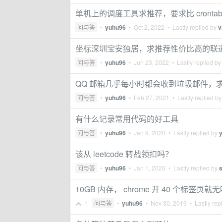
单机上的调度工具求推荐，要求比 crontab
问与答
•
yuhu96
•
Oct 2, 2022
• Lastly replied by
v
坐标深圳宝安独居，求推荐性价比高的联
问与答
•
yuhu96
•
Jun 23, 2022
• Lastly replied b
QQ 邮箱几乎每小时都会收到垃圾邮件，
问与答
•
yuhu96
•
Feb 27, 2021
• Lastly replied b
有什么记录常用代码的好工具
问与答
•
yuhu96
•
Jan 9, 2020
• Lastly replied by
该从 leetcode 转战领扣吗？
问与答
•
yuhu96
•
Jan 1, 2020
• Lastly replied by
s
10GB 内存， chrome 开 40 个标签
1
问与答
•
yuhu96
•
Nov 30, 2019
• Lastly rep