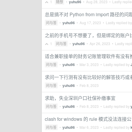
1
随想
•
yuhu96
•
Aug 28, 2023
• Lastly repli
总是搞不对 Python from import
问与答
•
yuhu96
•
Aug 17, 2023
• Lastly replied b
之前的手机号不想要了，但是绑定的账户
1
问与答
•
yuhu96
•
Apr 26, 2023
• Lastly repl
适合兼职接单的财务记账管理软件有没有
问与答
•
yuhu96
•
Mar 3, 2023
• Lastly replied by
求问一下行测有没有比较好的解答技巧或
问与答
•
yuhu96
•
Feb 8, 2023
求助，失业深圳户口社保补缴事宜
问与答
•
yuhu96
•
Feb 8, 2023
• Lastly replied by
clash for windows 的 rule 模式没
问与答
•
yuhu96
•
Mar 6, 2023
• Lastly replied by