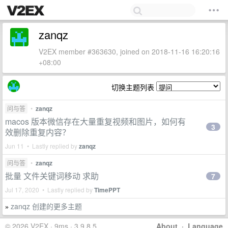
zanqz
V2EX member #363630, joined on 2018-11-16 16:20:16
+08:00
切换主题列表
问与答
•
zanqz
macos 版本微信存在大量重复视频和图片，如何有
3
效删除重复内容？
Jun 11 • Lastly replied by
zanqz
问与答
•
zanqz
批量 文件关键词移动 求助
7
Jul 17, 2020 • Lastly replied by
TimePPT
zanqz 创建的更多主题
»
© 2026 V2EX · 9ms · 3.9.8.5
About
·
Language