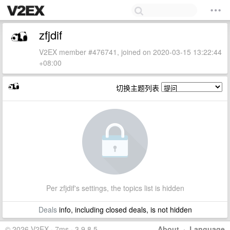
zfjdif
V2EX member #476741, joined on 2020-03-15 13:22:44
+08:00
切换主题列表
Per zfjdif's settings, the topics list is hidden
Deals
info, including closed deals, is not hidden
© 2026 V2EX · 7ms · 3.9.8.5
About
·
Language