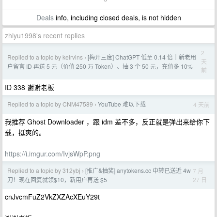
Deals
info, including closed deals, is not hidden
zhiyu1998's recent replies
2
Replied to a topic by kelrvins
[梅开三度] ChatGPT 低至 0.14 倍｜新老用
›
天
户留言 ID 再送 5 元（价值 250 万 Token）、抽 3 个 50 元，充值多 10%
前
ID 338 谢谢老板
Replied to a topic by CNM47589
YouTube 难以下载
4 天前
›
我推荐 Ghost Downloader ，跟 idm 差不多，反正就是弹出来给你下
载，挺爽的。
https://i.imgur.com/IvjsWpP.png
Replied to a topic by 312ybj
[推广&抽奖] anytokens.cc 中转已送近 4w
7 月
›
27 日
刀！现在回复就领$10，新用户再送 $5
cnJvcmFuZ2VkZXZAcXEuY29t