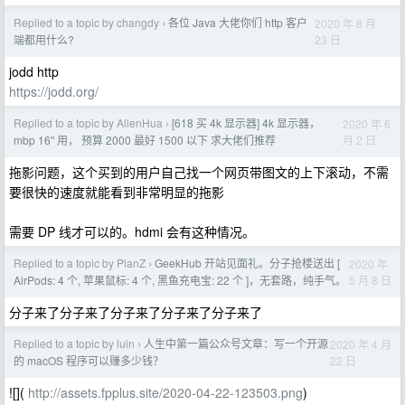
Replied to a topic by changdy
各位 Java 大佬你们 http 客户
2020 年 8 月
›
23 日
端都用什么?
jodd http
https://jodd.org/
Replied to a topic by AllenHua
[618 买 4k 显示器] 4k 显示器，
2020 年 6
›
月 2 日
mbp 16'' 用， 预算 2000 最好 1500 以下 求大佬们推荐
拖影问题，这个买到的用户自己找一个网页带图文的上下滚动，不需
要很快的速度就能看到非常明显的拖影
需要 DP 线才可以的。hdmi 会有这种情况。
Replied to a topic by PlanZ
GeekHub 开站见面礼。分子抢楼送出 [
2020 年
›
5 月 8 日
AirPods: 4 个, 苹果鼠标: 4 个, 黑鱼充电宝: 22 个 ]，无套路，纯手气。
分子来了分子来了分子来了分子来了分子来了
Replied to a topic by luin
人生中第一篇公众号文章：写一个开源
2020 年 4 月
›
22 日
的 macOS 程序可以赚多少钱？
![](
http://assets.fpplus.site/2020-04-22-123503.png
)