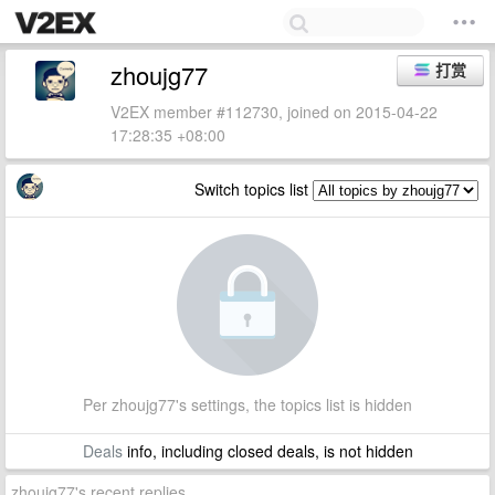
zhoujg77
打赏
V2EX member #112730, joined on 2015-04-22
17:28:35 +08:00
Switch topics list
Per zhoujg77's settings, the topics list is hidden
Deals
info, including closed deals, is not hidden
zhoujg77's recent replies