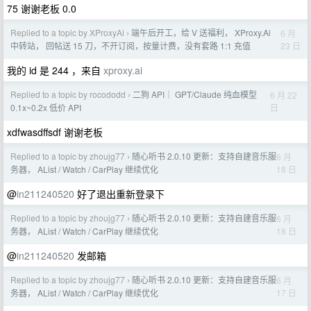
75 谢谢老板 0.0
Replied to a topic by XProxyAi
端午后开工，给 V 送福利， XProxy.Ai
6 月
›
23 日
中转站， 回帖送 15 刀，不开订阅，按量计费，没有套路 1:1 充值
我的 id 是 244 ，来自
xproxy.ai
Replied to a topic by rocododd
二狗 API｜ GPT/Claude 纯血模型
6 月 22
›
日
0.1x~0.2x 低价 API
xdfwasdffsdf 谢谢老板
Replied to a topic by zhoujg77
随心听书 2.0.10 更新：支持自建音乐服
6 月
›
18 日
务器， AList / Watch / CarPlay 继续优化
@
in211240520
好了退出重新登录下
Replied to a topic by zhoujg77
随心听书 2.0.10 更新：支持自建音乐服
6 月
›
18 日
务器， AList / Watch / CarPlay 继续优化
@
in211240520
发邮箱
Replied to a topic by zhoujg77
随心听书 2.0.10 更新：支持自建音乐服
6 月
›
17 日
务器， AList / Watch / CarPlay 继续优化