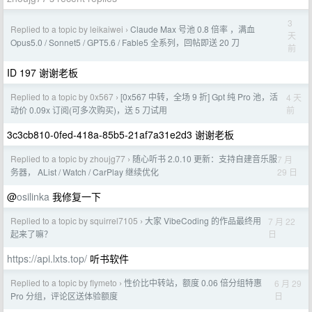
3
Replied to a topic by leikaiwei
Claude Max 号池 0.8 倍率 ，满血
›
天
Opus5.0 / Sonnet5 / GPT5.6 / Fable5 全系列，回帖即送 20 刀
前
ID 197 谢谢老板
Replied to a topic by 0x567
[0x567 中转，全场 9 折] Gpt 纯 Pro 池，活
4 天
›
前
动价 0.09x 订阅(可多次购买)，送 5 刀试用
3c3cb810-0fed-418a-85b5-21af7a31e2d3 谢谢老板
Replied to a topic by zhoujg77
随心听书 2.0.10 更新：支持自建音乐服
7 月
›
29 日
务器， AList / Watch / CarPlay 继续优化
@
osilinka
我修复一下
Replied to a topic by squirrel7105
大家 VibeCoding 的作品最终用
7 月 22
›
日
起来了嘛？
https://api.lxts.top/
听书软件
Replied to a topic by flymeto
性价比中转站，额度 0.06 倍分组特惠
6 月 29
›
日
Pro 分组，评论区送体验额度