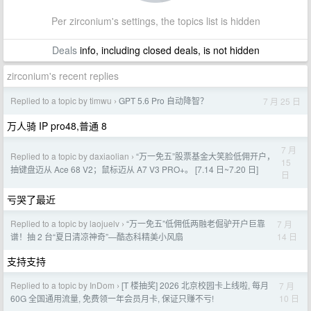
Per zirconium's settings, the topics list is hidden
Deals
info, including closed deals, is not hidden
zirconium's recent replies
Replied to a topic by timwu
GPT 5.6 Pro 自动降智？
7 月 25 日
›
万人骑 IP pro48,普通 8
7 月
Replied to a topic by daxiaolian
“万一免五”股票基金大笑脸低佣开户，
›
15
抽键盘迈从 Ace 68 V2；鼠标迈从 A7 V3 PRO+。 [7.14 日~7.20 日]
日
亏哭了最近
Replied to a topic by laojuelv
“万一免五”低佣低两融老倔驴开户巨靠
7 月
›
14 日
谱！抽 2 台“夏日清凉神奇”—酷态科精美小风扇
支持支持
Replied to a topic by InDom
[T 楼抽奖] 2026 北京校园卡上线啦, 每月
7 月
›
10 日
60G 全国通用流量, 免费领一年会员月卡, 保证只赚不亏!