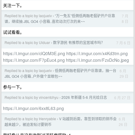
关注一下。
Replied to a topic by laojuelv
“万一免五”低佣低两融老倔驴开户巨靠
7 月
›
8 日
谱，继续抽 JBL GO4 小音箱..喜欢动次打次的来~~
试试看看。
Replied to a topic by Ulduar
数字游民 有推荐的宜居城市吗？
7 月 6 日
›
https://i.imgur.com/clQ0M3E.png
https://i.imgur.com/x4Kd3tm.png
https://i.imgur.com/F7pEuc4.png
https://i.imgur.com/FzxDcNo.jpeg
Replied to a topic by laojuelv
低佣低两融老倔驴开户巨靠谱，抽一台
6 月
›
29 日
JBL GO4 小音箱..户外做个显眼包~~
参与一下。
Replied to a topic by vincentchyu
2026 年新疆 5-6 月光绘日志
6 月 27 日
›
https://i.imgur.com/6xx8L63.png
Replied to a topic by Henryable
V 站越到后面，靠签到领取的铜币会
6 月
›
26 日
越来越少，被迫发帖讨要铜币