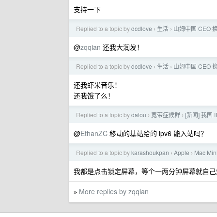
支持一下
Replied to a topic by
dcdlove
生活
山姆中国 CEO
›
›
@
zqqian
还我大润发！
Replied to a topic by
dcdlove
生活
山姆中国 CEO
›
›
还我虾米音乐！
还我饿了么！
Replied to a topic by
datou
宽带症候群
[新闻] 我国 
›
›
@
EthanZC
移动的基站给的 ipv6 能入站吗？
Replied to a topic by
karashoukpan
Apple
Mac 
›
›
我都是点击锁定屏幕，等个一两分钟屏幕就自己
More replies by zqqian
»