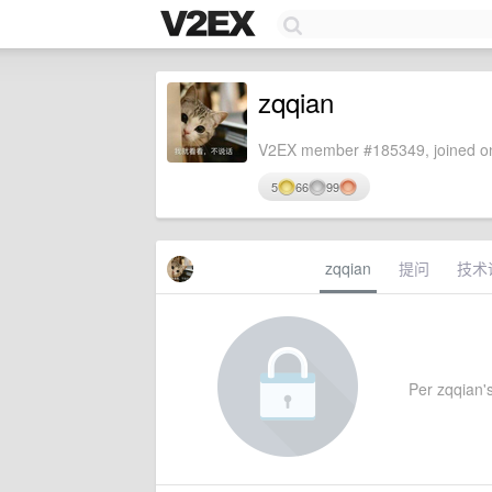
zqqian
V2EX member #185349, joined on
5
66
99
zqqian
提问
技术
Per zqqian's