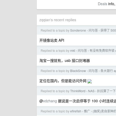
Deals
info,
zqqian's recent replies
Replied to a topic by
Sonderone
问与答
获得了 50
›
›
开镜像站卖 API
Replied to a topic by
mkt
问与答
有没有免费软件锁 u
›
›
淘宝一搜就有，usb 接口封堵器
Replied to a topic by
BlackSnow
问与答
各大银行 
›
›
定位在国内，但是能访问外网
Replied to a topic by
ThinkWord
NAS
扒拉算了一下，
›
›
@
xdzhang
据说是一次启停等于 100 小时连续
Replied to a topic by
efirefish
推广
(抽奖)卖自家种
›
›