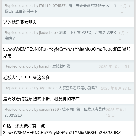
Replied to a topic by l764191074537
看了夫妻关系的热帖子-发一个
2 月 3
›
日
我自己正面的例子吧
说的就是我女朋友
Replied to a topic by jiaduobao
测试一下打赏 V2EX，之前送 V2EX
1 月 7
›
日
来晚了
3UwkW6EMRE5NCRu7Ydyf4GYvh71YMiaM68Gm2R838dRZ 谢啦
兄弟
Replied to a topic by tousol
发帖就打赏
2025 年 10 月 15 日
›
老板大气！！！💎这么多
Replied to a topic by YogaHale
大家喜欢看蜡笔小新吗？
2025 年 8 月 27 日
›
最喜欢看的就是蜡笔小新，概念神的存在
Replied to a topic by carson8899
找不同！第一位发现者奖励
2025 年 8 月
›
12 日
200$V2EX!
0 钻，求大佬打赏一点，
3UwkW6EMRE5NCRu7Ydyf4GYvh71YMiaM68Gm2R838dRZ