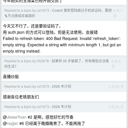
今年刚买的玉海棠已经开始交房了
Replied to a topic by zzl1673
CodeX 重新登陆跳过手机验证码，要把
6 月 7
›
日
🪜节点换成非美国的
今天又不行了，还是要验证码了，
用 auth.json 的方式可以登陆，但是无法使用，会报错
Failed to refresh token: 400 Bad Request: Invalid 'refresh_token':
empty string. Expected a string with minimum length 1, but got an
empty string instead.
Replied to a topic by 052678
如果你 35 岁被裁了，你有哪些办法维
6 月 5
›
日
持生活？
直播炒股
Replied to a topic by zzl1673
2026 年计划
2 月 25 日
›
感谢各位老铁朋友们
Replied to a topic by zzl1673
2026 年计划
2 月 25 日
›
@
JesseYuan
#2 是啊，感觉好忙的节奏
@
rsyjjsn
#6 已经属于晚婚晚育了，不能再拖了