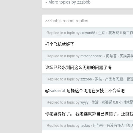
More topics by zzzbbb
»
zzzbbb's recent replies
Replied to a topic by
catyun88
生活
我发现 it 类
›
›
打个飞机就好了
Replied to a topic by
mrsongopen1
问与答
买猫卖
›
›
论坛已经水到问这么无聊的问题了吗
Replied to a topic by
zzzbbb
罗技
产品有问题、管
›
›
@
Kakarrot
耐操这个词用在罗技上不合适吧
Replied to a topic by
wyyy
生活
老婆说 0.8 小时就
›
›
你老婆算好了。 我老婆就算自己搞错了，还能
Replied to a topic by
tactac
问与答
有没有懂人形机
›
›