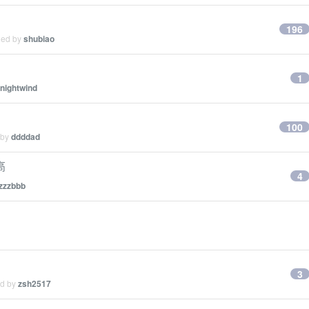
196
ied by
shubiao
1
nightwind
100
 by
ddddad
高
4
zzzbbb
3
ed by
zsh2517