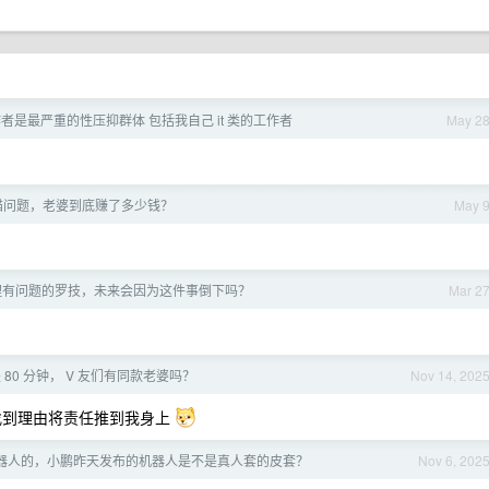
工作者是最严重的性压抑群体 包括我自己 it 类的工作者
May 2
猫问题，老婆到底赚了多少钱？
May 
理有问题的罗技，未来会因为这件事倒下吗？
Mar 2
是 80 分钟， V 友们有同款老婆吗？
Nov 14, 202
找到理由将责任推到我身上
器人的，小鹏昨天发布的机器人是不是真人套的皮套？
Nov 6, 202