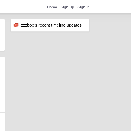
Home
Sign Up
Sign In
zzzbbb's recent timeline updates