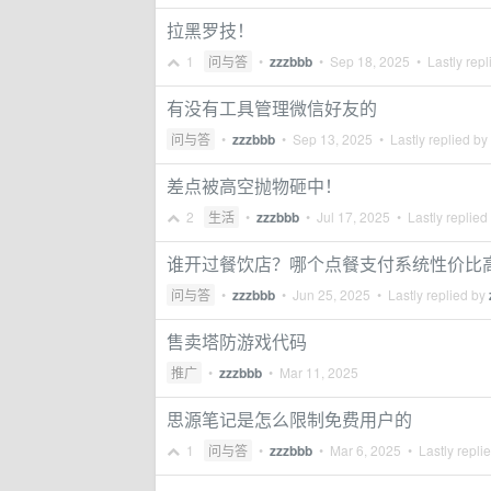
拉黑罗技！
1
问与答
•
zzzbbb
•
Sep 18, 2025
• Lastly repl
有没有工具管理微信好友的
问与答
•
zzzbbb
•
Sep 13, 2025
• Lastly replied by
差点被高空抛物砸中！
2
生活
•
zzzbbb
•
Jul 17, 2025
• Lastly replied
谁开过餐饮店？哪个点餐支付系统性价比
问与答
•
zzzbbb
•
Jun 25, 2025
• Lastly replied by
售卖塔防游戏代码
推广
•
zzzbbb
•
Mar 11, 2025
思源笔记是怎么限制免费用户的
1
问与答
•
zzzbbb
•
Mar 6, 2025
• Lastly repli